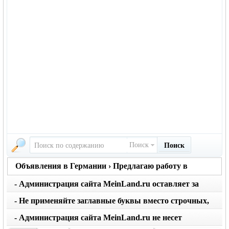
Поиск
Поиск
Объявления в Германии › Предлагаю работу в
Германии
- Администрация сайта MeinLand.ru оставляет за
собой право редактировать объявление, не искажая
- Не применяйте заглавные буквы вместо строчных,
его смысл
последует удаление объявления
- Администрация сайта MeinLand.ru не несет