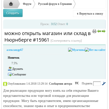
ответственности за содержание размещенных
Форум
Русский форум в Германии
объявлений
Объявления в Германии
Предлагаю работу в Германии
Вернуться к списку
можно открыть магазин или склад в Нюрнберге
Русская
›
›
›
Просм.:
3152
|
Ответ:
0
можно открыть магазин или склад в
›
›
Нюрнберге #15961
[Скопировать ссылку]
александр67
Новичок
7.5%
Дружить
жизнь и
Сообщение
ТС
Поднять
Опубликовано 1.6.2018 13:29:14
|
Сообщения автора
|
по убыванию
Для реализации продукции могу взять на себя открытие Вашего
представительства или торговой площади для реализации
продукции. Могу быть представителем, имею организационные
способности, знание права и опыт в предпринимательстве