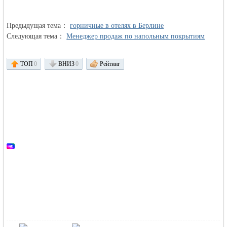
Предыдущая тема：
объявления в
горничные в отелях в Берлине
Следующая тема：
Менеджер продаж по напольным покрытиям
ТОП
0
ВНИЗ
0
Рейтинг
Германии -