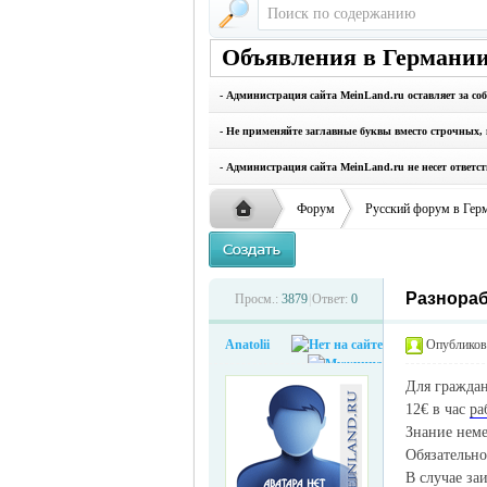
Объявления в Германии
- Администрация сайта MeinLand.ru оставляет за со
- Не применяйте заглавные буквы вместо строчных, 
- Администрация сайта MeinLand.ru не несет ответс
Форум
Русский форум в Гер
Разнораб
Русская
›
›
Просм.:
3879
|
Ответ:
0
Anatolii
Опубликова
Для граждан
12€ в час
ра
Знание неме
Обязательно
В случае за