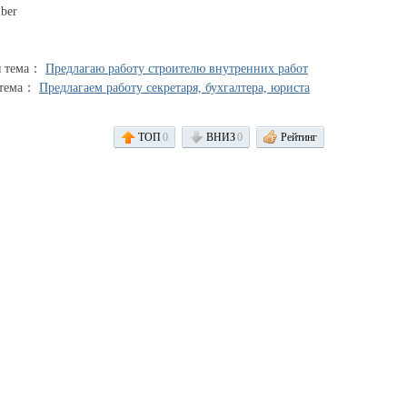
ber
я тема：
Предлагаю работу строителю внутренних работ
 тема：
Предлагаем работу секретаря, бухгалтера, юриста
ТОП
0
ВНИЗ
0
Рейтинг