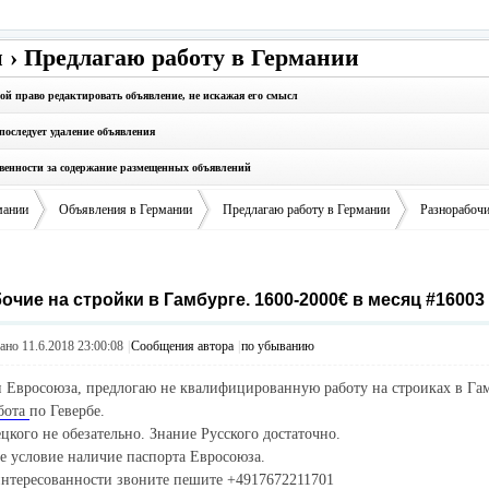
 › Предлагаю работу в Германии
бой право редактировать объявление, не искажая его смысл
последует удаление объявления
твенности за содержание размещенных объявлений
мании
Объявления в Германии
Предлагаю работу в Германии
Разнорабочие
очие на стройки в Гамбурге. 1600-2000€ в месяц #16003
›
›
›
но 11.6.2018 23:00:08
|
Сообщения автора
|
по убыванию
 Евросоюза, предлогаю не квалифицированную работу на строиках в Га
бота
по Гевербе.
цкого не обезательно. Знание Русского достаточно.
е условие наличие паспорта Евросоюза.
интересованности звоните пешите +4917672211701