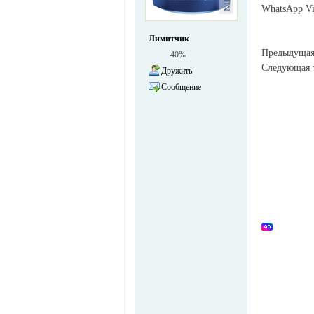
WhatsApp Vi
жизнь и
Лимитчик
Предыдуща
40%
Следующая
Дружить
Сообщение
объявления в
Германии -