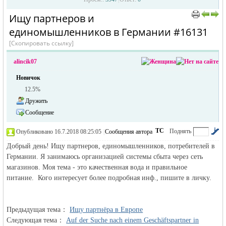
Ищу партнеров и
›
›
единомышленников в Германии #16131
[Скопировать ссылку]
alincik07
Новичок
12.5%
жизнь и
Дружить
Сообщение
ТС
Поднять
Опубликовано 16.7.2018 08:25:05
|
Сообщения автора
|
по убыванию
Добрый день! Ищу партнеров, единомышленников, потребителей в
Германии. Я занимаюсь организацией системы сбыта через сеть
магазинов. Моя тема - это качественная вода и правильное
питание. Кого интересует более подробная инф., пишите в личку.
объявления в
Предыдущая тема：
Ищу партнёра в Европе
Следующая тема：
Auf der Suche nach einem Geschäftspartner in