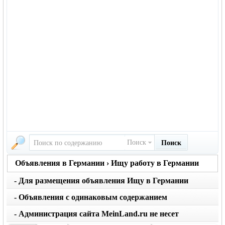
Поиск
Поиск
Объявления в Германии › Ищу работу в Германии
- Для размещения объявления Ищу в Германии
вернуться на главную страницу объявлений
нажмите кнопку создать
- Объявления с одинаковым содержанием
размещаются не чаще 1 раза в месяц. Не применяйте
- Администрация сайта MeinLand.ru не несет