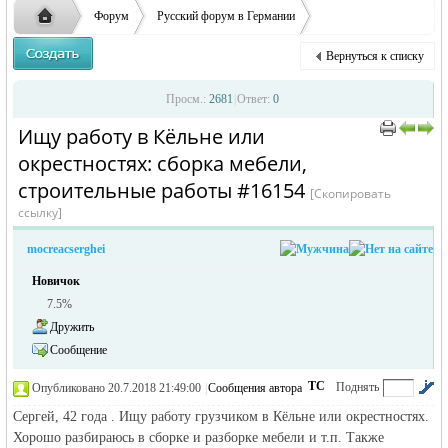
заглавные буквы вместо строчных, последует
ответственности за содержание размещенных
Форум
Русский форум в Германии
удаление объявления
объявлений
Объявления в Германии
Ищу работу в Германии
Вернуться к списку
Ищу работу в Кёльне или окре ...
Русская
›
›
›
Просм.:
2681
|
Ответ:
0
Ищу работу в Кёльне или
›
›
окрестностях: сборка мебели,
строительные работы #16154
[Скопировать
ссылку]
mocreacserghei
Новичок
жизнь и
7.5%
Дружить
Сообщение
ТС
Поднять
Опубликовано 20.7.2018 21:49:00
|
Сообщения автора
|
по убыванию
Сергей, 42 года . Ищу работу грузчиком в Кёльне или окрестностях.
Хорошо разбираюсь в сборке и разборке мебели и т.п. Также