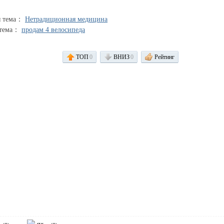
я тема：
Нетрадиционная медицина
 тема：
продам 4 велосипеда
ТОП
0
ВНИЗ
0
Рейтинг