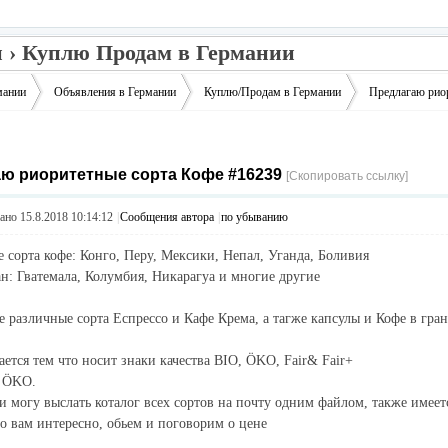
 › Куплю Продам в Германии
мании
Объявления в Германии
Куплю/Продам в Германии
Предлагаю рио
ю риоритетные сорта Кофе #16239
›
›
›
[Скопировать ссылку]
но 15.8.2018 10:14:12
|
Сообщения автора
|
по убыванию
 сорта кофе: Конго, Перу, Мексики, Непал, Уганда, Боливия
ан: Гватемала, Колумбия, Никарагуа и многие другие
 различные сорта Еспрессо и Кафе Крема, а тагже капсулы и Кофе в гран
ается тем что носит знаки качества BIO, ÖKO, Fair& Fair+
 ÖKO.
 могу выслать коталог всех сортов на почту одним файлом, также имеет
о вам интересно, обьем и поговорим о цене