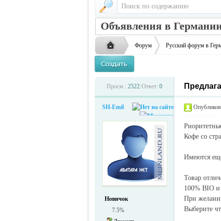
Объявления в Германии
Форум
Русский форум в Гер
Предлага
Русская
›
›
Просм.:
2522
|
Ответ:
0
SH-Emil
Опубликова
Риоритетные
Кофе со стр
Имеются еще
Товар отлич
жизнь и
100% BIO и
При желании
Новичок
Выберите чт
7.5%