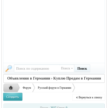
Поиск
Поиск
Объявления в Германии › Куплю Продам в Германии
Форум
Русский форум в Германии
Объявления в Германии
Куплю/Продам в Германии
Вернуться к списку
Аппарат Life Balance ваш домашний доктор
Русская
›
›
›
Просм.:
2937
|
Ответ:
0