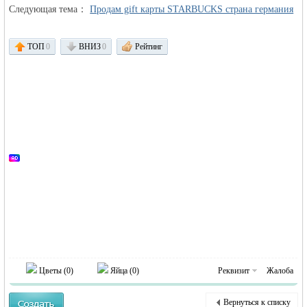
Следующая тема：
Продам gift карты STARBUCKS страна германия
ТОП
0
ВНИЗ
0
Рейтинг
Германии -
MEINLAND.
Цветы (
0
)
Яйца (
0
)
Реквизит
Жалоба
Вернуться к списку