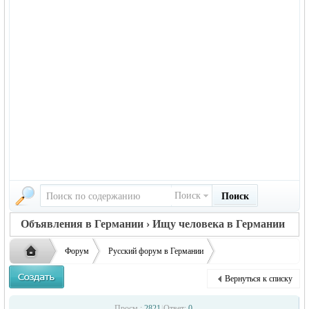
Поиск
Поиск
Объявления в Германии › Ищу человека в Германии
Форум
Русский форум в Германии
Объявления в Германии
Ищу человека в Германии
Ищу родственника
Вернуться к списку
Русская
›
›
›
Просм.:
2821
|
Ответ:
0