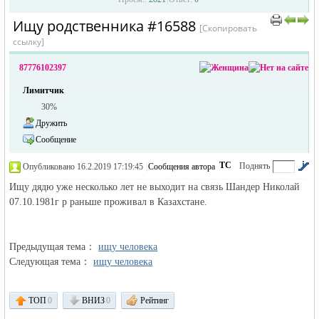
Ищу родственника #16588
›
›
[Скопировать
ссылку]
87776102397
Лимитчик
30%
Дружить
Сообщение
жизнь и
ТС
Поднять
Опубликовано 16.2.2019 17:19:45
|
Сообщения автора
|
по убыванию
Ищу дядю уже несколько лет не выходит на связь Шандер Николай
07.10.1981г р раньше проживал в Казахстане.
Предыдущая тема：
ищу человека
Следующая тема：
ищу человека
объявления в
ТОП
0
ВНИЗ
0
Рейтинг