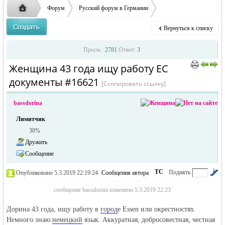
заглавные буквы вместо строчных, последует
ответственности за содержание размещенных
Форум
Русский форум в Германии
удаление объявления
объявлений
Объявления в Германии
Ищу работу в Германии
Вернуться к списку
Женщина 43 года ищу работу ЕС документы
Русская
›
›
›
Просм.:
2781
|
Ответ:
3
Женщина 43 года ищу работу ЕС
›
›
документы #16621
[Скопировать ссылку]
bassdorina
Лимитчик
30%
Дружить
жизнь и
Сообщение
ТС
Поднять
Опубликовано 5.3.2019 22:19:24
|
Сообщения автора
|
по убыванию
сообщение bassdorina изменено 5.3.2019 22:23
Дорина 43 года, ищу работу в
город
е Essen или окрестностях.
Немного знаю
немецкий
язык. Аккуратная, добросовестная, честная