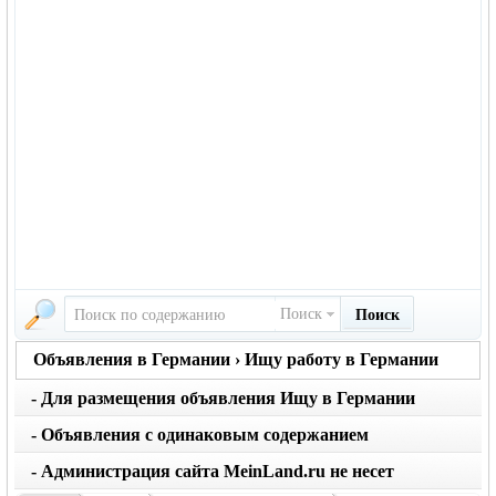
Поиск
Поиск
Объявления в Германии › Ищу работу в Германии
- Для размещения объявления Ищу в Германии
вернуться на главную страницу объявлений
нажмите кнопку создать
- Объявления с одинаковым содержанием
размещаются не чаще 1 раза в месяц. Не применяйте
- Администрация сайта MeinLand.ru не несет