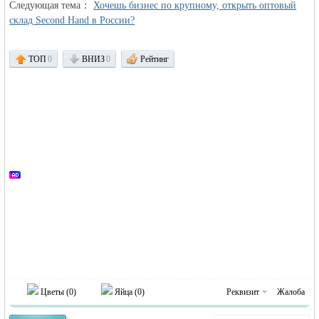
Следующая тема：
Хочешь бизнес по крупному, открыть оптовый
склад Second Hand в России?
ТОП
0
ВНИЗ
0
Рейтинг
Германии -
MEINLAND.
Цветы (
0
)
Яйца (
0
)
Реквизит
Жалоба