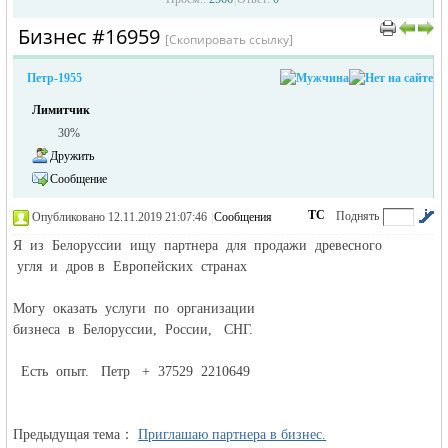
Бизнес #16959
›
›
[Скопировать ссылку]
Петр-1955
Лимитчик
30%
Дружить
Сообщение
жизнь и
ТС
Поднять
Опубликовано 12.11.2019 21:07:46
|
Сообщения
автора
|
по убыванию
Я из Белоруссии ищу партнера для продажи древесного
угля и дров в Европейских странах
Могу оказать услуги по организации
бизнеса в Белоруссии, России, СНГ.
Есть опыт. Петр + 37529 2210649
объявления в
Предыдущая тема：
Приглашаю партнера в бизнес.