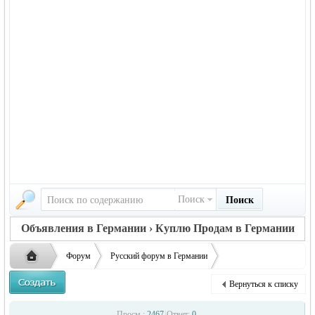
Поиск
Поиск
Объявления в Германии › Куплю Продам в Германии
Форум
Русский форум в Германии
Объявления в Германии
Куплю/Продам в Германии
Вернуться к списку
Тёплые и очень мягкие издели ...
Русская
›
›
›
Просм.:
2467
|
Ответ:
0