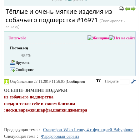
Тёплые и очень мягкие изделия из
›
›
собачьего подшерстка #16971
[Скопировать
ссылку]
Unterwolle
Постоялец
48.4%
жизнь и
Дружить
Сообщение
ТС
Поднять
Опубликовано 27.11.2019 11:56:05
|
Сообщения
автора
|
по убыванию
ОСЕННЕ-ЗИМНИЕ ПОДАРКИ
из собачьего подшерстка
подари тепло себе и своим близким
:носки,варежки,шарфы,шапки,джемпера
объявления в
Предыдущая тема：
Смартфон Wiko Lenny 4 с функцией Babyphone
Следующая тема：
Фарфоровый сервиз