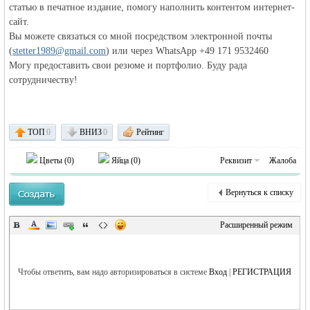
статью в печатное издание, помогу наполнить контентом интернет-
сайт.
объявления в
Вы можете связаться со мной посредством электронной почты
(
stetter1989@gmail.com
) или через WhatsApp +49 171 9532460
Могу предоставить свои резюме и портфолио. Буду рада
сотрудничеству!
ТОП
0
ВНИЗ
0
Рейтинг
Цветы (
0
)
Яйца (
0
)
Реквизит
Жалоба
Германии -
Вернуться к списку
Расширенный режим
Чтобы ответить, вам надо авторизироваться в системе
Вход
|
РЕГИСТРАЦИЯ