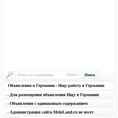
Поиск
Поиск
Объявления в Германии › Ищу работу в Германии
- Для размещения объявления Ищу в Германии
вернуться на главную страницу объявлений
нажмите кнопку создать
- Объявления с одинаковым содержанием
размещаются не чаще 1 раза в месяц. Не применяйте
- Администрация сайта MeinLand.ru не несет