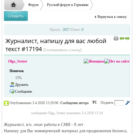
заглавные буквы вместо строчных, последует
ответственности за содержание размещенных
Форум
Русский форум в Германии
удаление объявления
объявлений
Объявления в Германии
Ищу работу в Германии
Вернуться к списку
Журналист, напишу для вас любой текст
Русская
›
›
›
Просм.:
2857
|
Ответ:
0
Журналист, напишу для вас любой
›
›
текст #17194
[Скопировать ссылку]
Olga_Stetter
Новичок
15%
Дружить
жизнь и
Сообщение
ТС
Поднять
Опубликовано 3.4.2020 13:29:06
|
Сообщения автора
|
по убыванию
сообщение Olga_Stetter изменено 3.4.2020 13:34
Журналист, в/о, опыт работы в СМИ - 8 лет .
Напишу для Вас коммерческий материал для продвижения бизнеса,