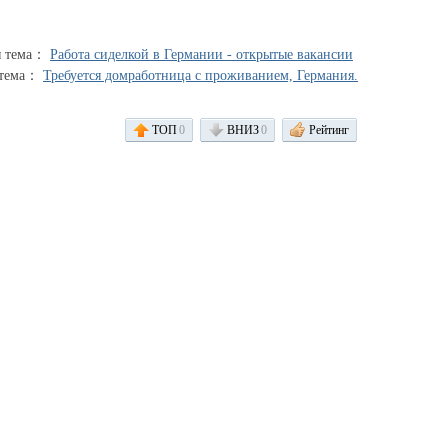
я тема：
Работа сиделкой в Германии - открытые вакансии
 тема：
Требуется домработница с проживанием, Германия.
ТОП
0
ВНИЗ
0
Рейтинг