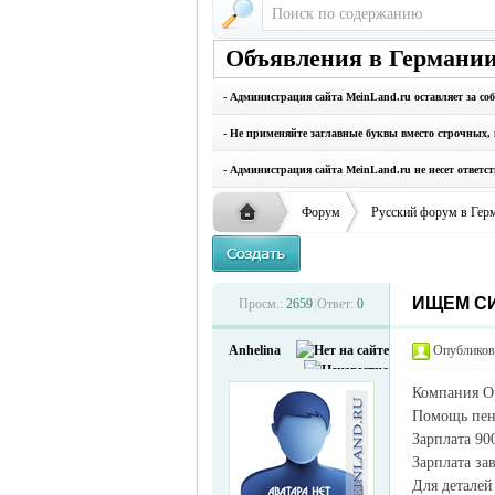
Объявления в Германии
- Администрация сайта MeinLand.ru оставляет за со
- Не применяйте заглавные буквы вместо строчных, 
- Администрация сайта MeinLand.ru не несет ответс
Форум
Русский форум в Гер
ИЩЕМ СИ
Русская
›
›
Просм.:
2659
|
Ответ:
0
Anhelina
Опубликова
Компания Op
Помощь пен
Зарплата 90
Зарплата за
Для деталей