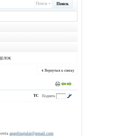
Поиск
Поиск
ДЕЛОК
Вернуться к списку
ТС
Поднять
почта
angelinajulai@gmail.com