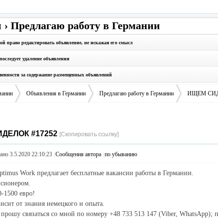
 › Предлагаю работу в Германии
бой право редактировать объявление, не искажая его смысл
последует удаление объявления
твенности за содержание размещенных объявлений
мании
Объявления в Германии
Предлагаю работу в Германии
ИЩЕМ СИ
ДЕЛОК #17252
›
›
›
[Скопировать ссылку]
но 3.5.2020 22:10:23
|
Сообщения автора
|
по убыванию
timus Work предлагает бесплатные вакансии работы в Германии.
сионером.
0-1500 евро!
висит от знания немецкого и опыта.
 прошу связаться со мной по номеру +48 733 513 147 (Viber, WhatsApp); 