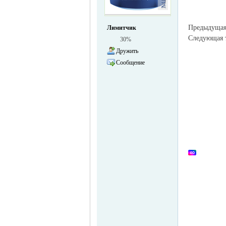
жизнь и
Предыдуща
Лимитчик
Следующая
30%
Дружить
Сообщение
объявления в
Германии -