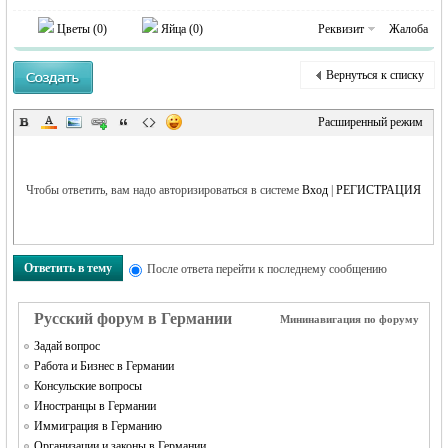
MEINLAND.
Цветы (
0
)
Яйца (
0
)
Реквизит
Жалоба
Вернуться к списку
Расширенный режим
Чтобы ответить, вам надо авторизироваться в системе
Вход
|
РЕГИСТРАЦИЯ
RU
Ответить в тему
После ответа перейти к последнему сообщению
Русский форум в Германии
Мининавигация по форуму
Задай вопрос
Работа и Бизнес в Германии
Консульские вопросы
Иностранцы в Германии
Иммиграция в Германию
Организации и законы в Германии