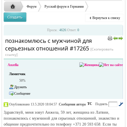
Форум
Русский форум в Германии
Объявления в Германии
Знакомства в Германии
Вернуться к списку
познакомлюсь с мужчиной для серьезных отношений
Русская
›
›
›
Просм.:
4626
|
Ответ:
0
познакомлюсь с мужчиной для
›
›
серьезных отношений #17265
[Скопировать
ссылку]
Anzella
Лимитчик
50%
жизнь и
Дружить
Сообщение
ТС
Поднять
Опубликовано 13.5.2020 18:04:57
|
Сообщения автора
|
по убыванию
Здравствуй, меня зовут Анжела, 59 лет, женщина из Латвии,
познакомлюсь с мужчиной для серьезных отношений, знакмство и
общение предпочтительно по телефону +371 20 593 658. Если ты