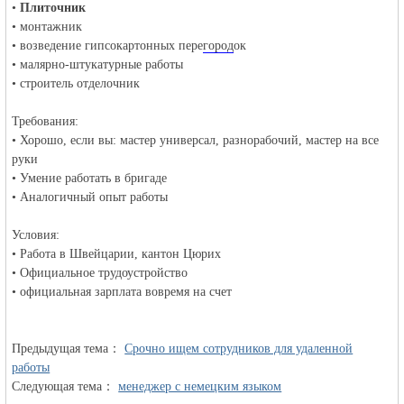
•
Плиточник
• монтажник
• возведение гипсокартонных пере
объявления в
город
ок
• малярно-штукатурные работы
• строитель отделочник
Требования:
• Хорошо, если вы: мастер универсал, разнорабочий, мастер на все
руки
• Умение работать в бригаде
• Аналогичный опыт работы
Германии -
Условия:
• Работа в Швейцарии, кантон Цюрих
• Официальное трудоустройство
• официальная зарплата вовремя на счет
Предыдущая тема：
Срочно ищем сотрудников для удаленной
работы
Следующая тема：
менеджеp с немецким языком