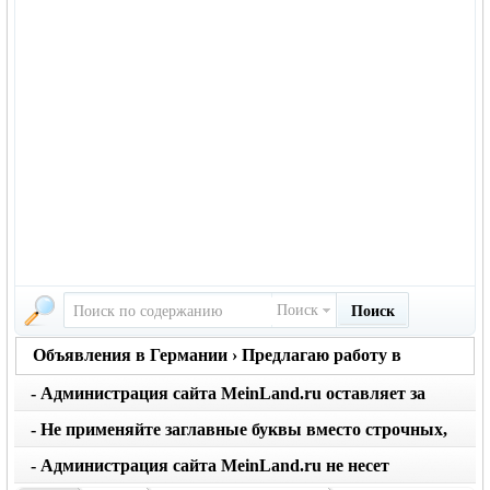
Поиск
Поиск
Объявления в Германии › Предлагаю работу в
Германии
- Администрация сайта MeinLand.ru оставляет за
собой право редактировать объявление, не искажая
- Не применяйте заглавные буквы вместо строчных,
его смысл
последует удаление объявления
- Администрация сайта MeinLand.ru не несет