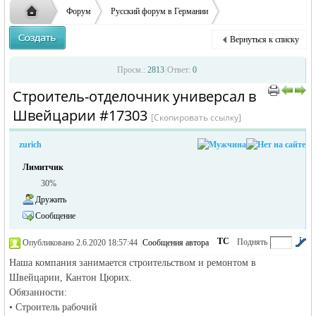
ответственности за содержание размещенных
Форум
Русский форум в Германии
объявлений
Объявления в Германии
Предлагаю работу в Германии
Вернуться к списку
Строитель-отделочник универсал в Швейцарии
Русская
›
›
›
Просм.:
2813
|
Ответ:
0
Строитель-отделочник универсал в
›
›
Швейцарии #17303
[Скопировать ссылку]
zurich
Лимитчик
30%
Дружить
жизнь и
Сообщение
ТС
Поднять
Опубликовано 2.6.2020 18:57:44
|
Сообщения автора
|
по убыванию
Наша компания занимается строительством и ремонтом в
Швейцарии, Кантон Цюрих.
Обязанности:
• Строитель рабочий