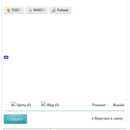
MEINLAND.
ТОП
0
ВНИЗ
0
Рейтинг
RU
Цветы (
0
)
Яйца (
0
)
Реквизит
Жалоба
Вернуться к списку