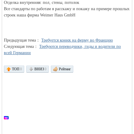
Отделка внутренняя: пол, стены, потолок
Все стандарты по работам я расскажу и покажу на примере прошлых
строек наша фирма Weimer Haus GmbH
объявления в
Предыдущая тема：
Требуется конюх на ферму во Францию
Следующая тема：
Требуются переводчики, гиды и водители по
всей Германии
ТОП
0
ВНИЗ
0
Рейтинг
Германии -