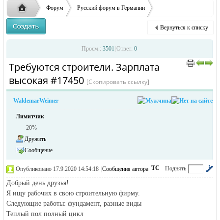
ответственности за содержание размещенных
Форум
Русский форум в Германии
объявлений
Объявления в Германии
Предлагаю работу в Германии
Вернуться к списку
Требуются строители. Зарплата высокая
Русская
›
›
›
Просм.:
3501
|
Ответ:
0
Требуются строители. Зарплата
›
›
высокая #17450
[Скопировать ссылку]
WaldemarWeimer
Лимитчик
20%
Дружить
жизнь и
Сообщение
ТС
Поднять
Опубликовано 17.9.2020 14:54:18
|
Сообщения автора
|
по убыванию
Добрый день друзья!
Я ищу рабочих в свою строительную фирму.
Следующие работы: фундамент, разные виды
Теплый пол полный цикл