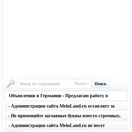
Поиск
Поиск
Объявления в Германии › Предлагаю работу в
Германии
- Администрация сайта MeinLand.ru оставляет за
собой право редактировать объявление, не искажая
- Не применяйте заглавные буквы вместо строчных,
его смысл
последует удаление объявления
- Администрация сайта MeinLand.ru не несет