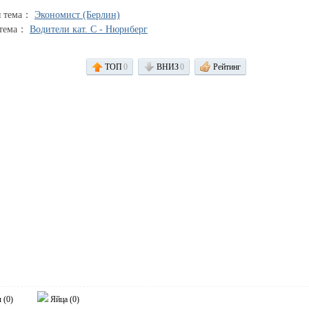
я тема：
Экономист (Берлин)
 тема：
Водители кат. C - Нюрнберг
ТОП
0
ВНИЗ
0
Рейтинг
 (
0
)
Яйца (
0
)