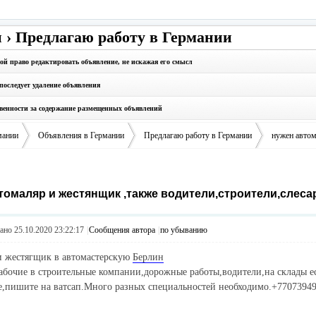
 › Предлагаю работу в Германии
бой право редактировать объявление, не искажая его смысл
последует удаление объявления
твенности за содержание размещенных объявлений
мании
Объявления в Германии
Предлагаю работу в Германии
нужен автом
томаляр и жестянщик ,также водители,строители,слеса
›
›
›
но 25.10.2020 23:22:17
|
Сообщения автора
|
по убыванию
и жестягщик в автомастерскую
Берлин
абочие в строительные компании,дорожные работы,водители,на склады ес
,пишите на ватсап.Много разных специальностей необходимо.+7707394