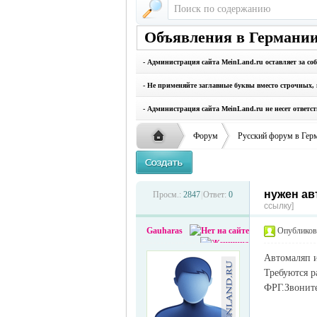
Объявления в Германии
- Администрация сайта MeinLand.ru оставляет за со
- Не применяйте заглавные буквы вместо строчных, 
- Администрация сайта MeinLand.ru не несет ответс
Форум
Русский форум в Гер
нужен ав
Русская
›
›
Просм.:
2847
|
Ответ:
0
ссылку]
Gauharas
Опубликова
Автомаляп 
Требуются р
ФРГ.Звоните