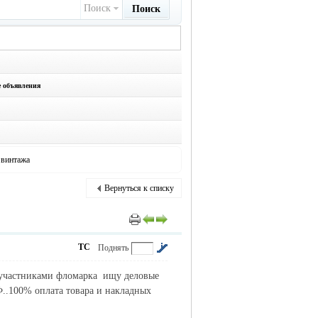
Поиск
Поиск
е объявления
 винтажа
Вернуться к списку
ТС
Поднять
с участниками фломарка ищу деловые
..100% оплата товара и накладных