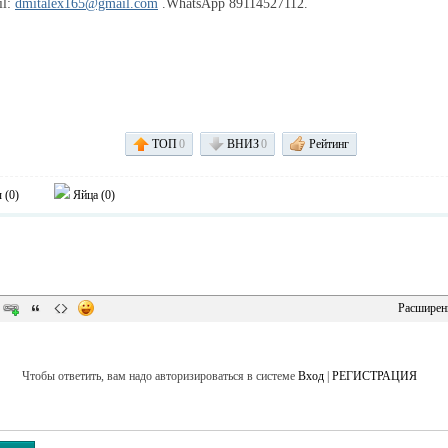
il:
dmitalex165@gmail.com
.WhatsApp 89114527112.
ТОП
0
ВНИЗ
0
Рейтинг
 (
0
)
Яйца (
0
)
Расширен
Чтобы ответить, вам надо авторизироваться в системе
Вход
|
РЕГИСТРАЦИЯ