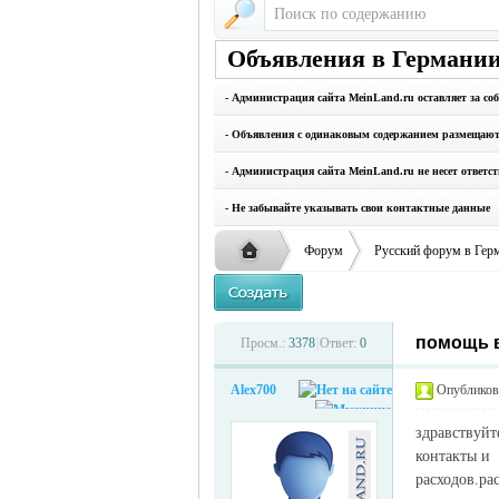
Объявления в Германии
- Администрация сайта MeinLand.ru оставляет за со
- Объявления с одинаковым содержанием размещаются
- Администрация сайта MeinLand.ru не несет ответс
- Не забывайте указывать свои контактные данные
Форум
Русский форум в Гер
помощь в
Русская
›
›
Просм.:
3378
|
Ответ:
0
Alex700
Опубликова
здравствуйт
контакты и 
расходов.ра