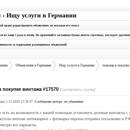
 › Ищу услуги в Германии
бой право редактировать объявление, не искажая его смысл
 не чаще 1 раза в месяц. Не применяйте заглавные буквы вместо строчных, последует удалени
твенности за содержание размещенных объявлений
мании
Объявления в Германии
Ищу услуги в Германии
помощь в покупке
 покупке винтажа #17570
›
›
›
[Скопировать ссылку]
но 5.12.2020 22:30:47
|
Сообщения автора
|
по убыванию
е есть ли возможность с вашей помощью установить деловые контакты 
куплю винтаж антиквариат с фломарка европы.отправка посылками в Р.Ф
смотрю все варианты.