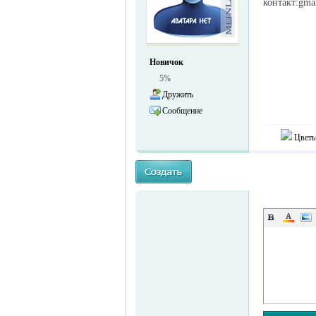
контакт:gma
жизнь и
Новичок
5%
Дружить
Сообщение
Цветы
объявления в