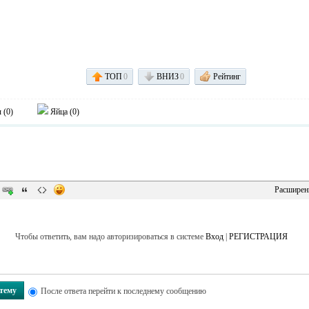
ТОП
0
ВНИЗ
0
Рейтинг
 (
0
)
Яйца (
0
)
Расширен
Чтобы ответить, вам надо авторизироваться в системе
Вход
|
РЕГИСТРАЦИЯ
 тему
После ответа перейти к последнему сообщению