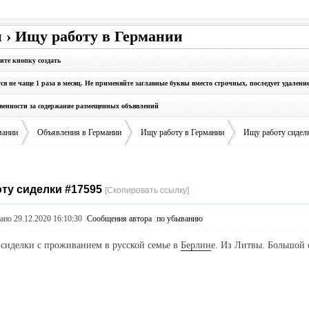
 › Ищу работу в Германии
ите кнопку создать
 не чаще 1 раза в месяц. Не применяйте заглавные буквы вместо строчных, последует удалени
твенности за содержание размещенных объявлений
мании
Объявления в Германии
Ищу работу в Германии
Ищу работу сидел
ту сиделки #17595
›
›
›
[Скопировать ссылку]
но 29.12.2020 16:10:30
|
Сообщения автора
|
по убыванию
сиделки с проживанием в русской семье в
Берлин
е. Из Литвы. Большой 