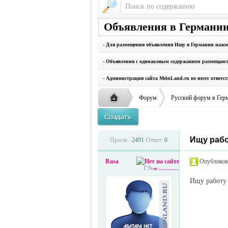
Объявления в Германии
- Для размещения объявления Ищу в Германии нажм
- Объявления с одинаковым содержанием размещаются
- Администрация сайта MeinLand.ru не несет ответс
Форум
Русский форум в Гер
Ищу рабо
Русская
›
›
Просм.:
2491
|
Ответ:
0
Rasa
Опубликова
Ищу работу 