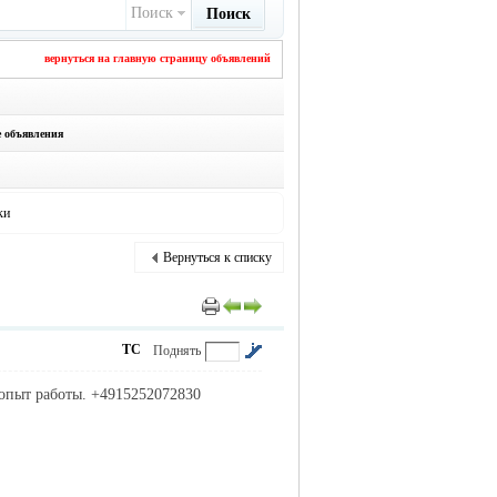
Поиск
Поиск
вернуться на главную страницу объявлений
е объявления
ки
Вернуться к списку
ТС
Поднять
опыт работы. +4915252072830