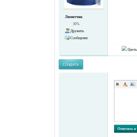
жизнь и
Лимитчик
30%
Дружить
Сообщение
Цветы
объявления в
Ответить в
Германии -