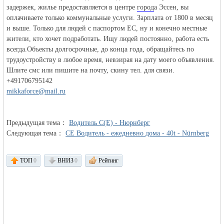
задержек, жилье предоставляется в центре
город
а Эссен, вы
оплачиваете только коммунальные услуги. Зарплата от 1800 в месяц
объявления в
и выше. Только для людей с паспортом ЕС, ну и конечно местныe
жители, кто хочет подработать. Ищу людей постоянно, работа есть
всегда.Объекты долгосрочные, до конца года, обращайтесь по
трудоустройству в любое время, невзирая на дату моего объявления.
Шлите смс или пишите на почту, скину тел. для связи.
+491706795142
mikkaforce@mail.ru
Предыдущая тема：
Водитель C(E) - Нюрнберг
Германии -
Следующая тема：
CЕ Водитель - ежедневно дома - 40t - Nürnberg
ТОП
0
ВНИЗ
0
Рейтинг