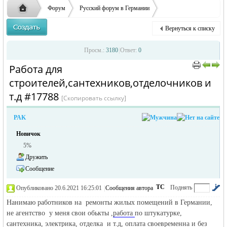
ответственности за содержание размещенных
Форум
Русский форум в Германии
объявлений
Объявления в Германии
Предлагаю работу в Германии
Вернуться к списку
Работа для строителей,санте ...
Русская
›
›
›
Просм.:
3180
|
Ответ:
0
Работа для
›
›
строителей,сантехников,отделочников и
т.д #17788
[Скопировать ссылку]
PAK
Новичок
5%
жизнь и
Дружить
Сообщение
ТС
Поднять
Опубликовано 20.6.2021 16:25:01
|
Сообщения автора
|
по убыванию
Нанимаю работников на ремонты жилых помещений в Германии,
не агентство у меня свои обькты ,
работа
по штукатурке,
сантехника, электрика, отделкa и т.д, оплата своевременна и без