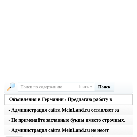
Поиск
Поиск
Объявления в Германии › Предлагаю работу в
Германии
- Администрация сайта MeinLand.ru оставляет за
собой право редактировать объявление, не искажая
- Не применяйте заглавные буквы вместо строчных,
его смысл
последует удаление объявления
- Администрация сайта MeinLand.ru не несет