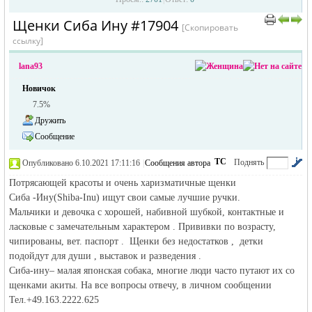
Щенки Сиба Ину #17904
›
›
[Скопировать
ссылку]
lana93
Новичок
7.5%
Дружить
Сообщение
жизнь и
ТС
Поднять
Опубликовано 6.10.2021 17:11:16
|
Сообщения автора
|
по убыванию
Потрясающей красоты и очень харизматичные щенки
Сиба -Ину(Shiba-Inu) ищут свои самые лучшие ручки.
Мальчики и девочка с хорошей, набивной шубкой, контактные и
ласковые с замечательным характером . Прививки по возрасту,
чипированы, вет. паспорт . Щенки без недостатков , детки
подойдут для души , выставок и разведения .
Сиба-ину– малая японская собака, многие люди часто путают их со
объявления в
щенками акиты. На все вопросы отвечу, в личном сообщении
Тел.+49.163.2222.625