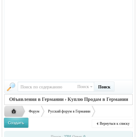
Поиск
Поиск
Объявления в Германии › Куплю Продам в Германии
Форум
Русский форум в Германии
Объявления в Германии
Куплю/Продам в Германии
Щенки Сиба Ину
Вернуться к списку
Русская
›
›
›
Просм.:
2701
|
Ответ:
0