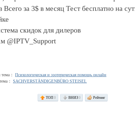
в Всего за 3$ в месяц Тест бесплатно на су
йке
истема скидок для дилеров
ам @IPTV_Support
я тема：
Психологическая и эзотерическая помощь онлайн
 тема：
SACHVERSTÄNDIGENBÜRO STEISEL
ТОП
0
ВНИЗ
0
Рейтинг