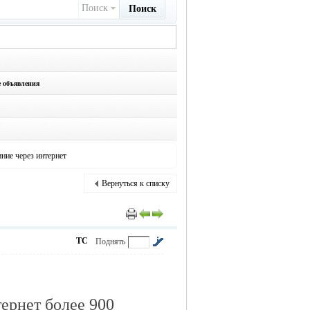
Поиск
Поиск
е объявления
иние через интернет
Вернуться к списку
ТС
Поднять
тернет более 900