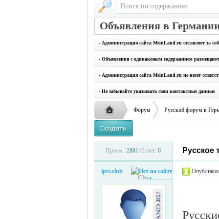
Объявления в Германии
- Администрация сайта MeinLand.ru оставляет за со
- Объявления с одинаковым содержанием размещаются
- Администрация сайта MeinLand.ru не несет ответс
- Не забывайте указывать свои контактные данные
Форум
Русский форум в Гер
Русское 
Русская
›
›
Просм.:
2881
|
Ответ:
0
iptv.club
Опубликова
Русски