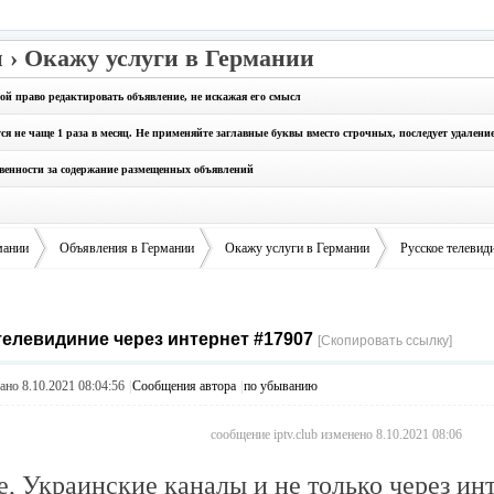
 › Окажу услуги в Германии
бой право редактировать объявление, не искажая его смысл
 не чаще 1 раза в месяц. Не применяйте заглавные буквы вместо строчных, последует удалени
твенности за содержание размещенных объявлений
мании
Объявления в Германии
Окажу услуги в Германии
Русское телевид
телевидиние через интернет #17907
›
›
›
[Скопировать ссылку]
но 8.10.2021 08:04:56
|
Сообщения автора
|
по убыванию
сообщение iptv.club изменено 8.10.2021 08:06
е, Украинские каналы и не только через ин