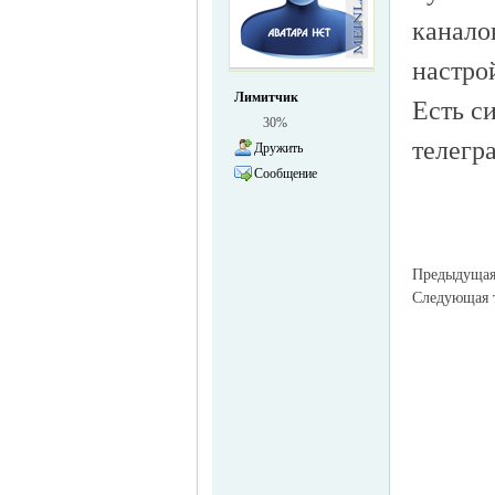
канало
настро
жизнь и
Лимитчик
Есть с
30%
телегр
Дружить
Сообщение
Предыдуща
объявления в
Следующая