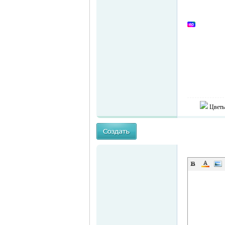
Германии -
MEINLAND.
Цветы
RU