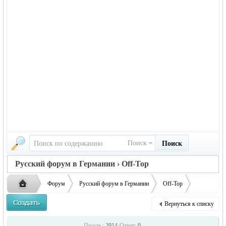
Поиск
Поиск
Русский форум в Германии › Off-Top
Форум
Русский форум в Германии
Off-Top
Рейтинги как основа для унич ...
Вернуться к списку
Русская
›
›
›
›
Просм.:
2914
|
Ответ:
0