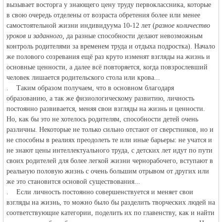
вызывает восторга у знающего цену труду первоклассника, которые
в свою очередь отделены от возраста обретения более или менее
самостоятельной жизни индивидуума 10-12 лет (
разное количество
уроков и заданного,
да разные способности делают невозможным
контроль родителями за временем труда и отдыха подростка). Начало
же полового созревания ещё раз круто изменят взгляды на жизнь и
основные ценности, а далее всё повторяется, когда повзрослевший
Германии -
человек лишается родительского стола или крова...
. Таким образом получаем, что в основном благодаря
образованию, а так же физиологическому развитию, личность
постоянно развивается, меняя свои взгляды на жизнь и ценности.
Но, как бы это не хотелось родителям, способности детей очень
различны. Некоторые не только сильно отстают от сверстников, но и
не способны в реалиях преодолеть те или иные барьеры: не учатся и
не знают цены интеллектуального труда, с детских лет идут по пути
своих родителей для более легкой жизни чернорабочего, вступают в
реальную половую жизнь с очень большим отрывом от других или
MEINLAND.
же это становится основой существования...
. Если личность постоянно совершенствуется и меняет свои
взгляды на жизнь, то можно было бы разделить творческих людей на
соответствующие категории, поделить их по главенству, как и найти