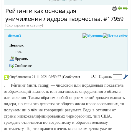
Рейтинги как основа для
уничижения лидеров творчества. #17959
[Скопировать ссылку]
disman3
Новичок
15%
жизнь и
Дружить
Сообщение
ТС
Поднять
Опубликовано 21.11.2021 08:59:27
|
Сообщения
автора
|
по убыванию
. Ре́йтинг (англ. rating) — числовой или порядковый показатель,
отображающий важность или значимость определенного объекта
или явления. Таким образом любой опрос мнений должен выявить
лидера, но если это делается от общего числа проголосовавших, то
получаем ни о чём не говорящий результат. Ведь в отличии от
страны низкоквалифицированных чернорабочих, тип США,
объявления в
граждане отличаются по возрастному и образовательному
интеллекту. То, что нравится очень маленьким детям уже не