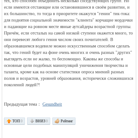
тех, кто способен объединить несколько соседствующих групп. Но
если имеются отстающие или остановившиеся в своём развитии, и
их большинство, то тогда в приоритете окажутся "гении" тик-тока:
для поднятия социальной значимости "клиента" корчащие мордочки
и падающие на ровном месте явные аутсайдеры возрастной группы.
RU
Причём, если отсталых на самой низкой ступени окажется много, то
они перевесят любого гения числом своих почитателей. В
образовавшемся водевиле можно искусственным способом сделать
так, что гений будет на фоне очень многих и очень разных "других"
выглядеть если не жалко, то беспомощно. Каковы же способы и
основные цели подобных манипуляций уничижения творчества и
таланта, кроме как на основе статистики опроса мнений разных
полов и возрастов, уровней образования, исторически сложившихся
поколений людей?!
Предыдущая тема：
Gesundheit
ТОП
0
ВНИЗ
0
Рейтинг