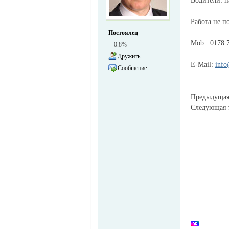
Водители: н
жизнь и
Работа не по
Постоялец
Mob.: 0178 
0.8%
Дружить
E-Mail:
info
Сообщение
Предыдуща
Следующая
объявления в
Германии -