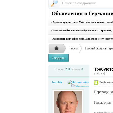
Объявления в Германии
- Администрация сайта MeinLand.ru оставляет за со
- Не применяйте заглавные буквы вместо строчных, 
- Администрация сайта MeinLand.ru не несет ответс
Форум
Русский форум в Гер
Требуютс
Русская
›
›
Просм.:
2383
|
Ответ:
0
ссылку]
borchik
Опубликова
Переводчики
Гиды: опыт 