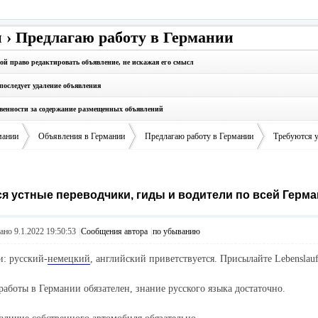
 › Предлагаю работу в Германии
бой право редактировать объявление, не искажая его смысл
последует удаление объявления
твенности за содержание размещенных объявлений
мании
Объявления в Германии
Предлагаю работу в Германии
Требуются у
я устные переводчики, гиды и водители по всей Герма
›
›
›
но 9.1.2022 19:50:53
|
Сообщения автора
|
по убыванию
: русский-
немецкий
, английский приветствуется. Присылайте Lebenslauf
работы в Германии обязателен, знание русского языка достаточно.