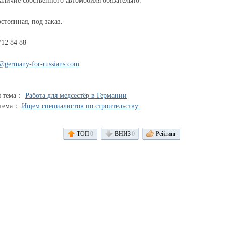
аличие собственного автомобиля обязательно.
стоянная, под заказ.
712 84 88
@germany-for-russians.com
я тема：
Работа для медсестёр в Германии
 тема：
Ищем специалистов по строительству.
ТОП
0
ВНИЗ
0
Рейтинг