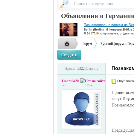
Объявления в Германии
Форум
Русский форум в Гер
Познаком
Русская
›
›
Просм.:
3322
|
Ответ:
0
Ludmila20
Опубликова
22
Привет всем
зовут Людми
Познакомлюс
жизнь и
Предыдуща