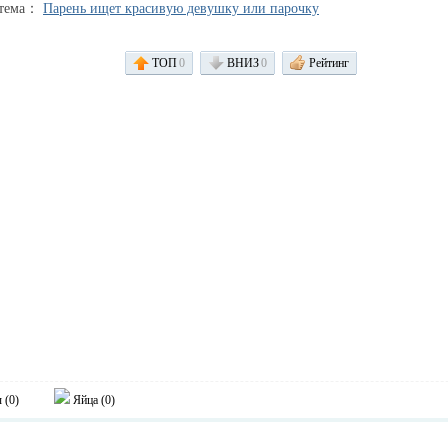
 тема：
Парень ищет красивую девушку или парочку
ТОП
0
ВНИЗ
0
Рейтинг
 (
0
)
Яйца (
0
)