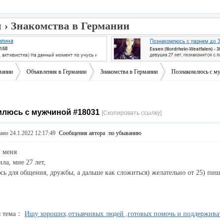
 › Знакомства в Германии
мании
Объявления в Германии
Знакомства в Германии
Познакомлюсь с м
люсь с мужчиной #18031
›
›
›
[Скопировать ссылку]
но 24.1.2022 12:17:49
|
Сообщения автора
|
по убыванию
 меня
ла, мне 27 лет,
ь для общения, дружбы, а дальше как сложиться) желательно от 25) пи
я тема：
Ищу хороших,отзывчивых людей ,готовых помочь и поддержива