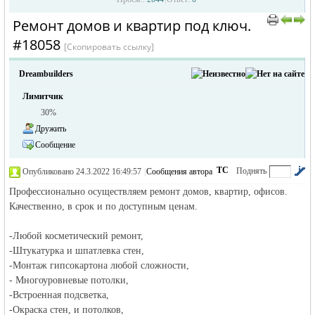
Ремонт домов и квартир под ключ.
›
›
#18058
[Скопировать ссылку]
Dreambuilders
Лимитчик
30%
Дружить
жизнь и
Сообщение
ТС
Поднять
Опубликовано 24.3.2022 16:49:57
|
Сообщения автора
|
по убыванию
Профессионально осуществляем ремонт домов, квартир, офисов.
Качественно, в срок и по доступным ценам.
-Любой косметический ремонт,
-Штукатурка и шпатлевка стен,
-Монтаж гипсокартона любой сложности,
- Многоуровневые потолки,
объявления в
-Встроенная подсветка,
-Окраска стен, и потолков,