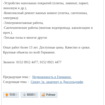
-Устройство напольных покрытий (плитка, ламинат, паркет,
линолеум и др.),
-Комплексный ремонт ванных комнат (плитка, сантехника,
электрика)
-Электромонтажные работы,
-Сантехнические работы (монтаж водопровода, канализации и
проч.),
Германии -
-Теплые полы и многое другое.
Опыт работ более 13 лет. Доступные цены. Качество и сроки.
Крупные объекты по всей Германии.
Звоните: 0152 0912 4477, 0152 0921 4477
Предыдущая тема：
Недвижимость в Германии.
Следующая тема：
Сниму 1к. квартиру в Дюссельдорфе
MEINLAND.
ТОП
0
ВНИЗ
0
Рейтинг