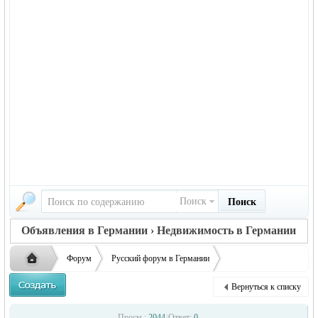
Поиск
Поиск
Объявления в Германии › Недвижимость в Германии
Форум
Русский форум в Германии
Объявления в Германии
Недвижимость в Германии
Вернуться к списку
Ремонт домов и квартир под ключ.
Русская
›
›
›
Просм.:
2044
|
Ответ:
0