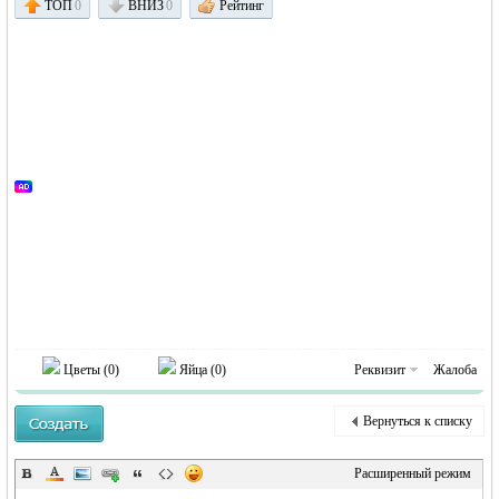
ТОП
0
ВНИЗ
0
Рейтинг
Германии -
Цветы (
0
)
Яйца (
0
)
Реквизит
Жалоба
MEINLAND.
Вернуться к списку
Расширенный режим