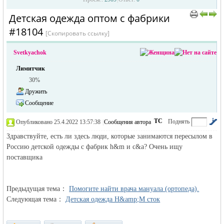
Детская одежда оптом с фабрики
#18104
[Скопировать ссылку]
Svetkyachok
Лимитчик
30%
Дружить
жизнь и
Сообщение
ТС
Поднять
Опубликовано 25.4.2022 13:57:38
|
Сообщения автора
|
по убыванию
Здравствуйте, есть ли здесь люди, которые занимаются пересылом в
Россию детской одежды с фабрик h&m и c&a? Очень ищу
поставщика
Предыдущая тема：
Помогите найти врача мануала (ортопеда).
Следующая тема：
объявления в
Детская одежда H&amp;M сток