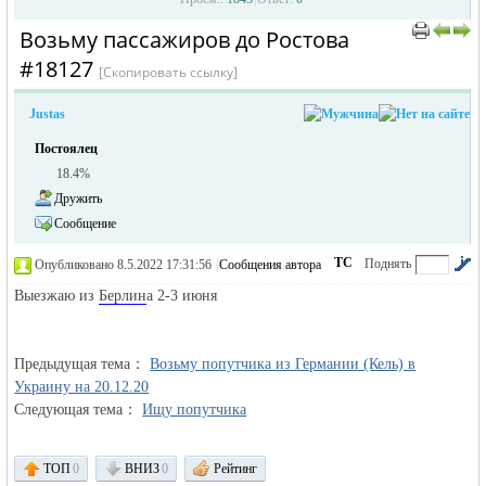
Возьму пассажиров до Ростова
›
›
#18127
[Скопировать ссылку]
Justas
Постоялец
18.4%
Дружить
жизнь и
Сообщение
ТС
Поднять
Опубликовано 8.5.2022 17:31:56
|
Сообщения автора
|
по убыванию
Выезжаю из
Берлин
а 2-3 июня
Предыдущая тема：
Возьму попутчика из Германии (Кель) в
Украину на 20.12.20
Следующая тема：
Ищу попутчика
объявления в
ТОП
0
ВНИЗ
0
Рейтинг