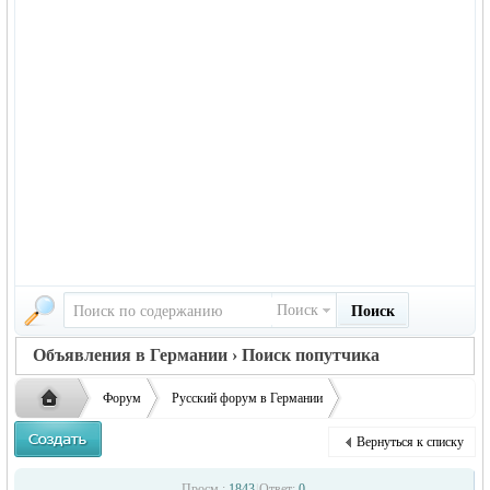
Поиск
Поиск
Объявления в Германии › Поиск попутчика
Форум
Русский форум в Германии
Объявления в Германии
Поиск попутчика
Вернуться к списку
Возьму пассажиров до Ростова
Русская
›
›
›
Просм.:
1843
|
Ответ:
0