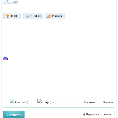
в Европе
ТОП
0
ВНИЗ
0
Рейтинг
RU
Цветы (
0
)
Яйца (
0
)
Реквизит
Жалоба
Вернуться к списку