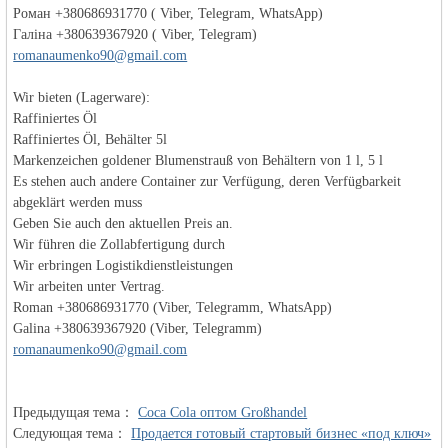
Роман +380686931770 ( Viber, Telegram, WhatsApp)
Галіна +380639367920 ( Viber, Telegram)
romanaumenko90@gmail.com
Wir bieten (Lagerware):
Raffiniertes Öl
Raffiniertes Öl, Behälter 5l
Германии -
Markenzeichen goldener Blumenstrauß von Behältern von 1 l, 5 l
Es stehen auch andere Container zur Verfügung, deren Verfügbarkeit
abgeklärt werden muss
Geben Sie auch den aktuellen Preis an.
Wir führen die Zollabfertigung durch
Wir erbringen Logistikdienstleistungen
Wir arbeiten unter Vertrag.
Roman +380686931770 (Viber, Telegramm, WhatsApp)
Galina +380639367920 (Viber, Telegramm)
romanaumenko90@gmail.com
MEINLAND.
Предыдущая тема：
Coca Cola оптом Großhandel
Следующая тема：
Продается готовый стартовый бизнес «под ключ»