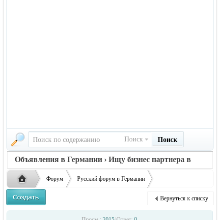
Поиск
Поиск
Объявления в Германии › Ищу бизнес партнера в
Германии
Форум
Русский форум в Германии
Объявления в Германии
Ищу бизнес партнера в Германии
Вернуться к списку
Großhandel mit Sonnenblumenöl олія оптом
Русская
›
›
›
Просм.:
2015
|
Ответ:
0