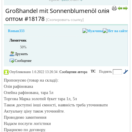
Großhandel mit Sonnenblumenöl олія
›
›
оптом #18178
[Скопировать ссылку]
Roman333
Лимитчик
50%
Дружить
жизнь и
Сообщение
ТС
Поднять
Опубликовано 1.6.2022 13:26:34
|
Сообщения автора
|
по убыванию
Пропонуємо (товар на складі):
Олія рафінована
Олейна рафінована, тара 5л
Торгова Марка золотий букет тара 1л, 5л
Також доступні інші ємності, наявність треба уточнювати
Актуальну ціну також уточнюйте.
Проводимо замитнення
объявления в
Надаєм послуги логістики
Працюємо по договору.