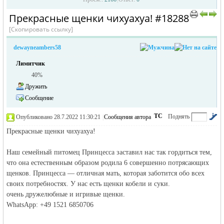
Прекрасные щенки чихуахуа! #18288
›
›
[Скопировать ссылку]
dewayneambers58
Лимитчик
40%
Дружить
Сообщение
жизнь и
ТС
Поднять
Опубликовано 28.7.2022 11:30:21
|
Сообщения автора
|
по убыванию
Прекрасные щенки чихуахуа!
Наш семейный питомец Принцесса заставил нас так гордиться тем,
что она естественным образом родила 6 совершенно потрясающих
щенков. Принцесса — отличная мать, которая заботится обо всех
своих потребностях. У нас есть щенки кобели и суки.
очень дружелюбные и игривые щенки.
объявления в
WhatsApp: +49 1521 6850706