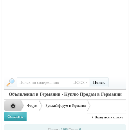
Поиск
Поиск
Объявления в Германии › Куплю Продам в Германии
Форум
Русский форум в Германии
Объявления в Германии
Куплю/Продам в Германии
Вернуться к списку
Прекрасные щенки чихуахуа!
Русская
›
›
›
Просм.:
2166
|
Ответ:
0