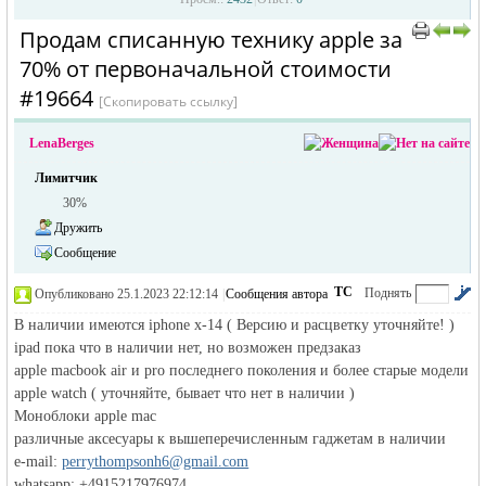
Продам списанную технику apple за
›
›
70% от первоначальной стоимости
#19664
[Скопировать ссылку]
LenaBerges
Лимитчик
30%
жизнь и
Дружить
Сообщение
ТС
Поднять
Опубликовано 25.1.2023 22:12:14
|
Сообщения автора
|
по убыванию
В наличии имеются iphone х-14 ( Версию и расцветку уточняйте! )
ipad пока что в наличии нет, но возможен предзаказ
apple macbook air и pro последнего поколения и более старые модели
apple watch ( уточняйте, бывает что нет в наличии )
Моноблоки apple mac
объявления в
различные аксесуары к вышеперечисленным гаджетам в наличии
e-mail:
perrythompsonh6@gmail.com
whatsapp: +4915217976974