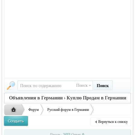
Поиск
Поиск
Объявления в Германии › Куплю Продам в Германии
Форум
Русский форум в Германии
Объявления в Германии
Куплю/Продам в Германии
Вернуться к списку
Продам списанную технику apple ...
Русская
›
›
›
Просм.:
2432
|
Ответ:
0