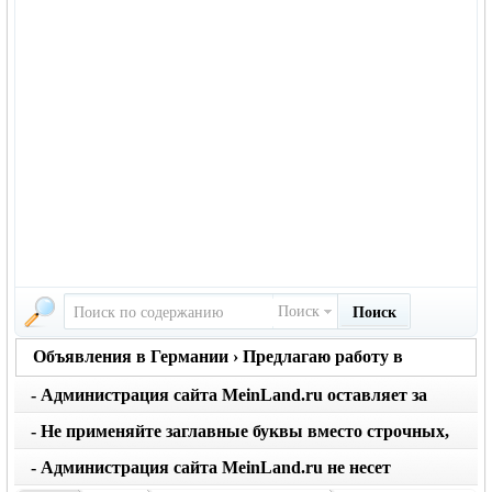
Поиск
Поиск
Объявления в Германии › Предлагаю работу в
Германии
- Администрация сайта MeinLand.ru оставляет за
собой право редактировать объявление, не искажая
- Не применяйте заглавные буквы вместо строчных,
его смысл
последует удаление объявления
- Администрация сайта MeinLand.ru не несет