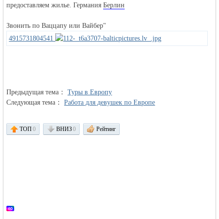
предоставляем жилье. Германия
Берлин
объявления в
Звонить по Ваццапу или Вайбер"
4915731804541
Предыдущая тема：
Туры в Европу
Следующая тема：
Работа для девушек по Европе
Германии -
ТОП
0
ВНИЗ
0
Рейтинг