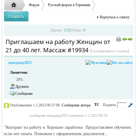
ответственности за содержание размещенных
Форум
Русский форум в Германии
объявлений
Объявления в Германии
Предлагаю работу в Германии
Вернуться к списку
Приглашаем на работу Женщин от 21 до 40 лет. Массаж
Русская
›
›
›
Просм.:
1725
|
Ответ:
0
Приглашаем на работу Женщин от
›
›
21 до 40 лет. Массаж #19934
[Скопировать ссылку]
менеджер2023
Лимитчик
20%
Дружить
жизнь и
Сообщение
ТС
Поднять
Опубликовано 1.2.2023 06:37:08
|
Сообщения автора
|
по убыванию
сообщение менеджер2023 изменено 1.2.2023 06:39
"Контракт на работу и Хорошие заработки. Предоставляем обучение,
если нет опыта. Поможем с оформлением документов ,