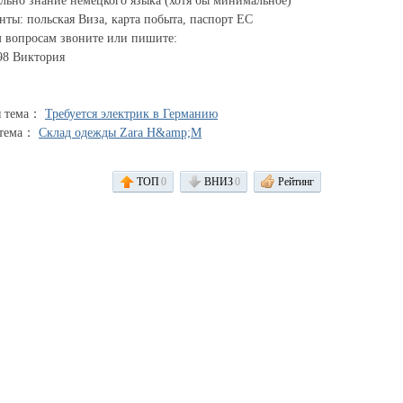
ельно знание немецкого языка (хотя бы минимальное)
нты: польская Виза, карта побыта, паспорт ЕС
м вопросам звоните или пишите:
98 Виктория
я тема：
Требуется электрик в Германию
 тема：
Склад одежды Zara H&amp;M
ТОП
0
ВНИЗ
0
Рейтинг