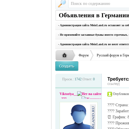
Объявления в Германии
- Администрация сайта MeinLand.ru оставляет за со
- Не применяйте заглавные буквы вместо строчных, 
- Администрация сайта MeinLand.ru не несет ответс
Форум
Русский форум в Гер
Требуетс
Русская
›
›
Просм.:
1742
|
Ответ:
0
ссылку]
Viktoriya__
Опубликова
_777
???? Страна
???? Заработ
⏰ График: 8
???? Прожив