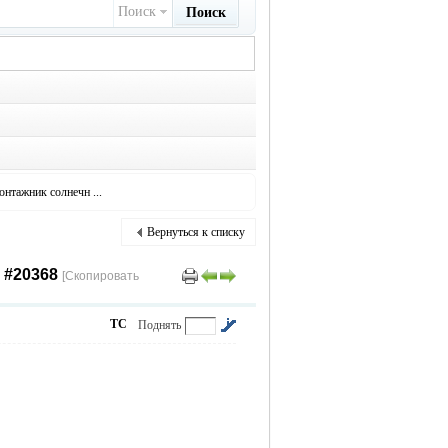
Поиск
Поиск
онтажник солнечн ...
Вернуться к списку
 #20368
[Скопировать
ТС
Поднять