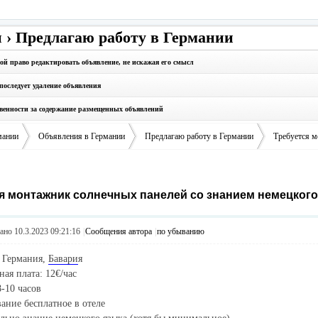
 › Предлагаю работу в Германии
бой право редактировать объявление, не искажая его смысл
последует удаление объявления
твенности за содержание размещенных объявлений
мании
Объявления в Германии
Предлагаю работу в Германии
Требуется м
я монтажник солнечных панелей со знанием немецкого
›
›
›
но 10.3.2023 09:21:16
|
Сообщения автора
|
по убыванию
: Германия,
Бавари
я
ная плата: 12€/час
-10 часов
ание бесплатное в отеле