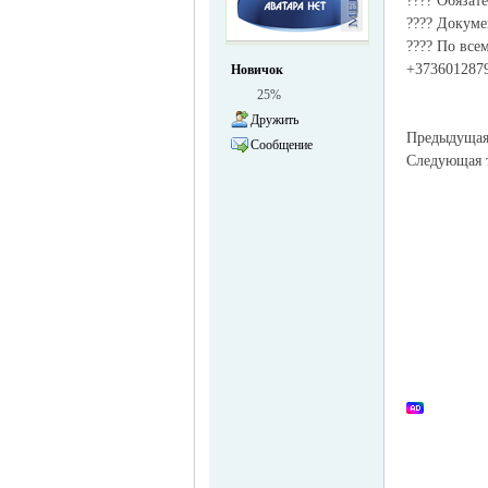
???? Обязат
???? Докуме
жизнь и
???? По все
+373601287
Новичок
25%
Дружить
Предыдуща
Сообщение
Следующая
объявления в
Германии -