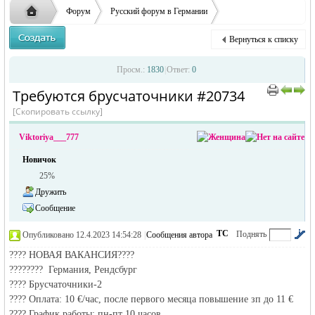
ответственности за содержание размещенных
Форум
Русский форум в Германии
объявлений
Объявления в Германии
Предлагаю работу в Германии
Вернуться к списку
Требуются брусчаточники
Русская
›
›
›
Просм.:
1830
|
Ответ:
0
Требуются брусчаточники #20734
›
›
[Скопировать ссылку]
Viktoriya___777
Новичок
25%
Дружить
Сообщение
жизнь и
ТС
Поднять
Опубликовано 12.4.2023 14:54:28
|
Сообщения автора
|
по убыванию
???? НОВАЯ ВАКАНСИЯ????
???????? Германия, Рендсбург
???? Брусчаточники-2
???? Оплата: 10 €/час, после первого месяца повышение зп до 11 €
???? График работы: пн-пт 10 часов