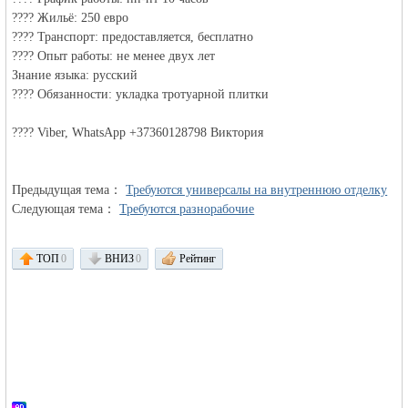
???? Жильё: 250 евро
???? Транспорт: предоставляется, бесплатно
объявления в
???? Опыт работы: не менее двух лет
Знание языка: русский
???? Обязанности: укладка тротуарной плитки
???? Viber, WhatsApp +37360128798 Виктория
Предыдущая тема：
Требуются универсалы на внутреннюю отделку
Следующая тема：
Требуются разнорабочие
Германии -
ТОП
0
ВНИЗ
0
Рейтинг