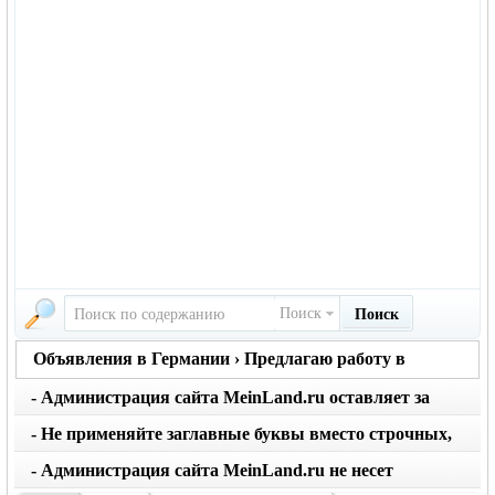
Поиск
Поиск
Объявления в Германии › Предлагаю работу в
Германии
- Администрация сайта MeinLand.ru оставляет за
собой право редактировать объявление, не искажая
- Не применяйте заглавные буквы вместо строчных,
его смысл
последует удаление объявления
- Администрация сайта MeinLand.ru не несет