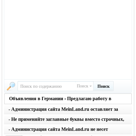
Поиск
Поиск
Объявления в Германии › Предлагаю работу в
Германии
- Администрация сайта MeinLand.ru оставляет за
собой право редактировать объявление, не искажая
- Не применяйте заглавные буквы вместо строчных,
его смысл
последует удаление объявления
- Администрация сайта MeinLand.ru не несет