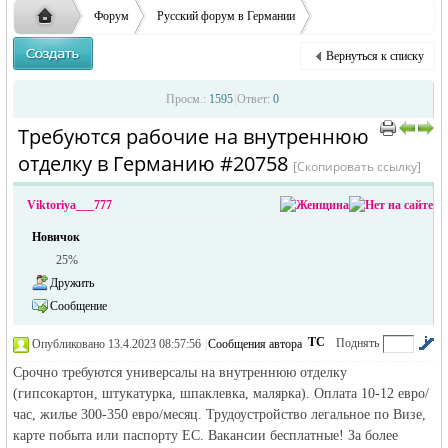
ответственности за содержание размещенных
Форум
Русский форум в Германии
объявлений
Объявления в Германии
Предлагаю работу в Германии
Вернуться к списку
Требуются рабочие на внутреннюю отделку в Германию
Русская
›
›
›
Просм.:
1595
|
Ответ:
0
Требуются рабочие на внутреннюю
›
›
отделку в Германию #20758
[Скопировать ссылку]
Viktoriya___777
Новичок
25%
Дружить
жизнь и
Сообщение
ТС
Поднять
Опубликовано 13.4.2023 08:57:56
|
Сообщения автора
|
по убыванию
Срочно требуются универсалы на внутреннюю отделку
(гипсокартон, штукатурка, шпаклевка, малярка). Оплата 10-12 евро/
час, жилье 300-350 евро/месяц. Трудоустройство легальное по Визе,
карте побыта или паспорту ЕС. Вакансии бесплатные! За более