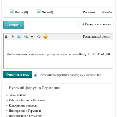
MEINLAND.
Цветы (
0
)
Яйца (
0
)
Реквизит
Жалоба
Вернуться к списку
Расширенный режим
RU
Чтобы ответить, вам надо авторизироваться в системе
Вход
|
РЕГИСТРАЦИЯ
Ответить в тему
После ответа перейти к последнему сообщению
Русский форум в Германии
Задай вопрос
Работа и Бизнес в Германии
Консульские вопросы
Иностранцы в Германии
Иммиграция в Германию