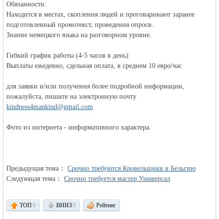
Обязанности:
Находится в местах, скопления людей и проговаривают заранее
подготовленный промотекст, проведения опросв.
объявления в
Знание немецкого языка на разговорном уровне.
Гибкий график работы (4-5 часов в день)
Выплаты ежедевно, cдельная оплата, в среднем 10 евро/час
для заявки и/или получения более подробной информации,
пожалуйста, пишите на электронную почту
kindness4mankind@gmail.com
Германии -
Фото из интернета - информативного характера.
Предыдущая тема：
Срочно требуются Кровельщики в Бельгию
Следующая тема：
Срочно требуется мастер Универсал
ТОП
0
ВНИЗ
0
Рейтинг