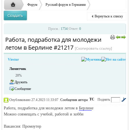
ответственности за содержание размещенных
Форум
Русский форум в Германии
объявлений
Объявления в Германии
Предлагаю работу в Германии
Вернуться к списку
Pабота, подработка для молодежи летом в Берлине
Русская
›
›
›
Просм.:
1754
|
Ответ:
0
Pабота, подработка для молодежи
›
›
летом в Берлине #21217
[Скопировать ссылку]
Viestur
Лимитчик
20%
Дружить
жизнь и
Сообщение
ТС
Поднять
Опубликовано 27.4.2023 11:33:07
|
Сообщения автора
|
по убыванию
Pабота, подработка для молодежи летом в
Берлин
е
Можно совмещать с учебой, работой и хобби
Вакансия: Промоутер