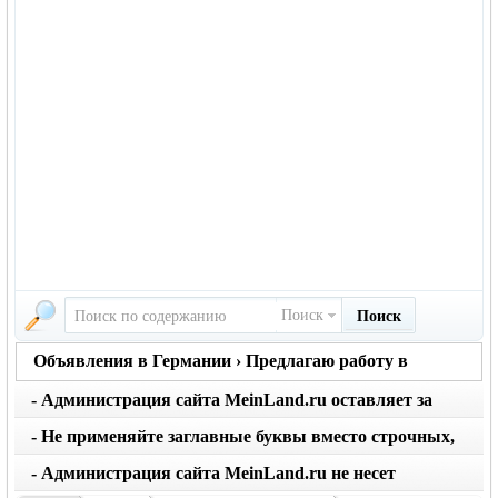
Поиск
Поиск
Объявления в Германии › Предлагаю работу в
Германии
- Администрация сайта MeinLand.ru оставляет за
собой право редактировать объявление, не искажая
- Не применяйте заглавные буквы вместо строчных,
его смысл
последует удаление объявления
- Администрация сайта MeinLand.ru не несет