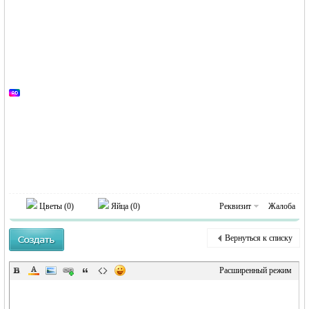
MEINLAND.
RU
Цветы (
0
)
Яйца (
0
)
Реквизит
Жалоба
Вернуться к списку
Расширенный режим