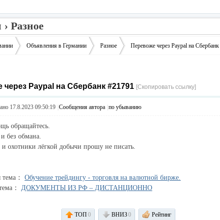
 › Разное
мании
Объявления в Германии
Разное
Перевоже через Paypal на Сбербанк
 через Paypal на Сбербанк #21791
›
›
›
[Скопировать ссылку]
но 17.8.2023 09:50:19
|
Сообщения автора
|
по убыванию
щь обращайтесь.
и без обмана.
и охотники лёгкой добычи прошу не писать.
я тема：
Обучение трейдингу - торговля на валютной бирже.
 тема：
ДОКУМЕНТЫ ИЗ РФ – ДИСТАНЦИОННО
ТОП
0
ВНИЗ
0
Рейтинг