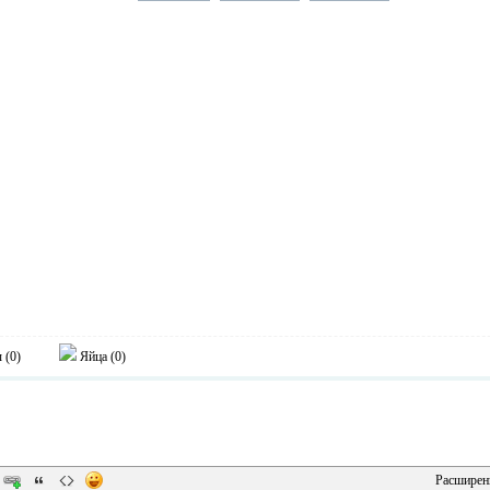
 (
0
)
Яйца (
0
)
Расширен