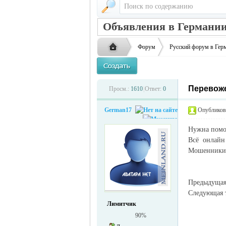
Объявления в Германии
Форум
Русский форум в Гер
Перевоже
Русская
›
›
Просм.:
1610
|
Ответ:
0
German17
Опубликова
Нужна помо
Всё онлайн 
Мошенники 
Предыдуща
жизнь и
Следующая
Лимитчик
90%