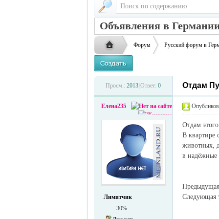
Объявления в Германии
Форум
Русский форум в Гер
Отдам Пу
Русская
›
›
Просм.:
2013
|
Ответ:
0
Елена235
Опубликова
Отдам этого
В квартире 
животных, д
в надёжные 
жизнь и
Предыдуща
Следующая
Лимитчик
30%