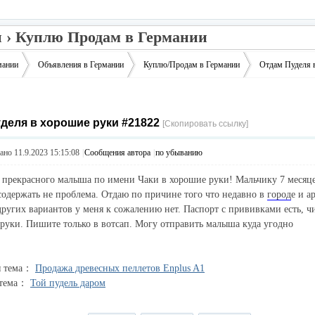
 › Куплю Продам в Германии
мании
Объявления в Германии
Куплю/Продам в Германии
Отдам Пуделя 
деля в хорошие руки #21822
›
›
›
[Скопировать ссылку]
но 11.9.2023 15:15:08
|
Сообщения автора
|
по убыванию
 прекрасного малыша по имени Чаки в хорошие руки! Мальчику 7 месяц
содержать не проблема. Отдаю по причине того что недавно в
город
е и а
ругих вариантов у меня к сожалению нет. Паспорт с прививками есть, чи
руки. Пишите только в вотсап. Могу отправить малыша куда угодно
я тема：
Продажа древесных пеллетов Enplus A1
 тема：
Той пудель даром