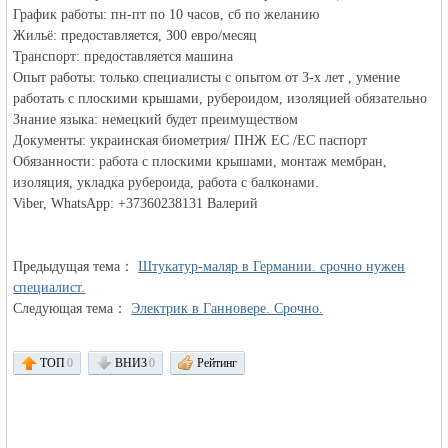
График работы: пн-пт по 10 часов, сб по желанию
Жильё: предоставляется, 300 евро/месяц
объявления в
Транспорт: предоставляется машина
Опыт работы: только специалисты с опытом от 3-х лет , умение
работать с плоскими крышами, рубероидом, изоляцией обязательно
Знание языка: немецкий будет преимуществом
Документы: украинская биометрия/ ПНЖ ЕС /ЕС паспорт
Обязанности: работа с плоскими крышами, монтаж мембран,
изоляция, укладка рубероида, работа с балконами.
Viber, WhatsApp: +37360238131 Валерий
Германии -
Предыдущая тема：
Штукатур-маляр в Германии. срочно нужен
специалист.
Следующая тема：
Электрик в Ганновере. Срочно.
ТОП
0
ВНИЗ
0
Рейтинг