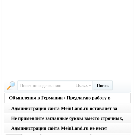
Поиск
Поиск
Объявления в Германии › Предлагаю работу в
Германии
- Администрация сайта MeinLand.ru оставляет за
собой право редактировать объявление, не искажая
- Не применяйте заглавные буквы вместо строчных,
его смысл
последует удаление объявления
- Администрация сайта MeinLand.ru не несет