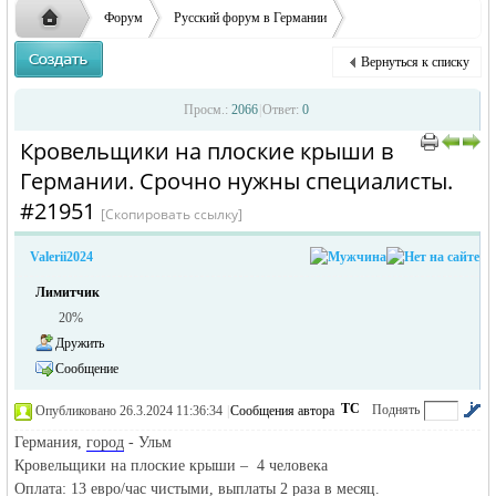
ответственности за содержание размещенных
Форум
Русский форум в Германии
объявлений
Объявления в Германии
Предлагаю работу в Германии
Вернуться к списку
Кровельщики на плоские крыш ...
Русская
›
›
›
Просм.:
2066
|
Ответ:
0
Кровельщики на плоские крыши в
›
›
Германии. Срочно нужны специалисты.
#21951
[Скопировать ссылку]
Valerii2024
Лимитчик
20%
жизнь и
Дружить
Сообщение
ТС
Поднять
Опубликовано 26.3.2024 11:36:34
|
Сообщения автора
|
по убыванию
Германия,
город
- Ульм
Кровельщики на плоские крыши – 4 человека
Оплата: 13 евро/час чистыми, выплаты 2 раза в месяц.