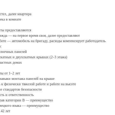
стел, далее квартира
века в комнате
ты предоставляются
дежда — на первое время своя, далее предоставляют
аботе — автомобиль на бригаду, расходы компенсирует работодатель
и:
олнечных панелей
скатных и двухскатных крышах (2–3 этажа)
 частных домах
ты от 1–2 лет
 навыки монтажа панелей на крыше
ь к физически тяжелой работе и работе на высоте
е стандартов безопасности
сть и ответственность
прав категории B — преимущество
емецкого языка — преимущество
 42 лет