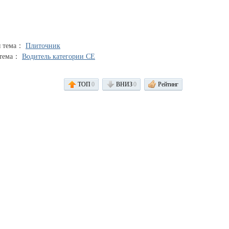
я тема：
Плиточник
 тема：
Водитель категории CE
ТОП
0
ВНИЗ
0
Рейтинг