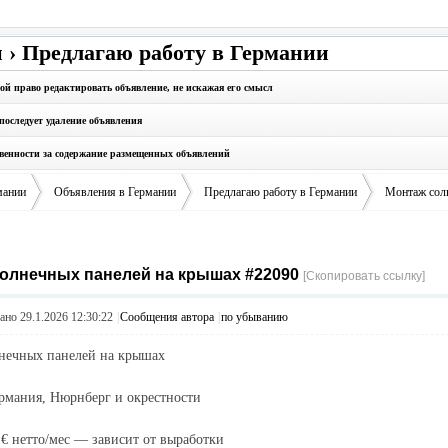
 › Предлагаю работу в Германии
бой право редактировать объявление, не искажая его смысл
последует удаление объявления
твенности за содержание размещенных объявлений
мании
Объявления в Германии
Предлагаю работу в Германии
Монтаж сол
олнечных панелей на крышах #22090
›
›
›
[Скопировать ссылку]
но 29.1.2026 12:30:22
|
Сообщения автора
|
по убыванию
нечных панелей на крышах
рмания, Нюрнберг и окрестности
 € нетто/мес — зависит от выработки