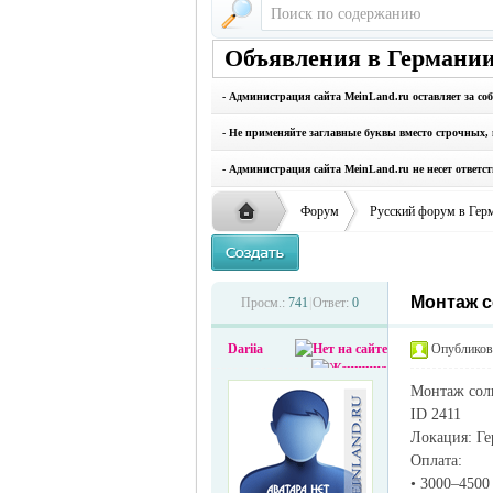
Объявления в Германии
- Администрация сайта MeinLand.ru оставляет за со
- Не применяйте заглавные буквы вместо строчных, 
- Администрация сайта MeinLand.ru не несет ответс
Форум
Русский форум в Гер
Монтаж с
Русская
›
›
Просм.:
741
|
Ответ:
0
Dariia
Опубликова
Монтаж сол
ID 2411
Локация: Ге
Оплата:
• 3000–4500