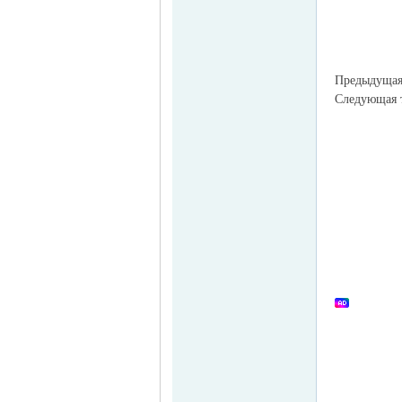
Предыдуща
Следующая
MEINLAND.
RU