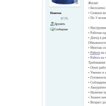
Жильё:
жизнь и
• Бесплатно
• Сначала хо
Новичок
• По 3 чело
67.5%
Дружить
• Инструмен
Сообщение
• Рабочая о
• Доезд к р
Обязанност
• Монтаж с
•
Работа
на 
объявления в
• Работа на
Требования:
• Опыт рабо
• Умение и
• Готовност
• Соблюдени
• Аккуратно
• Наличие 
• Знание н
Германии -
• Возраст до