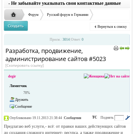
заглавные буквы вместо строчных, последует
ответственности за содержание размещенных
- Не забывайте указывать свои контактные данные
удаление объявления
объявлений
Форум
Русский форум в Германии
Объявления в Германии
Окажу услуги в Германии
Вернуться к списку
Разработка, продвижение, администрирование сайтов
Русская
›
›
›
Просм.:
3014
|
Ответ:
0
Разработка, продвижение,
›
›
администрирование сайтов #5023
[Скопировать ссылку]
degir
Лимитчик
70%
жизнь и
Дружить
Сообщение
ТС
Поднять
Опубликовано 19.11.2013 21:38:44
|
Сообщения
автора
|
по убыванию
Предлагаю веб услуги,- всё: от правки ваших действующих сайтов
до создания сложного интернет- ресурса, а также продвижение и