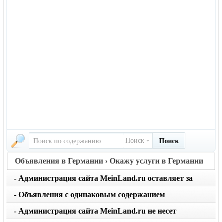
Поиск
Поиск
Объявления в Германии › Окажу услуги в Германии
- Администрация сайта MeinLand.ru оставляет за
собой право редактировать объявление, не искажая
- Объявления с одинаковым содержанием
его смысл
размещаются не чаще 1 раза в месяц. Не применяйте
- Администрация сайта MeinLand.ru не несет