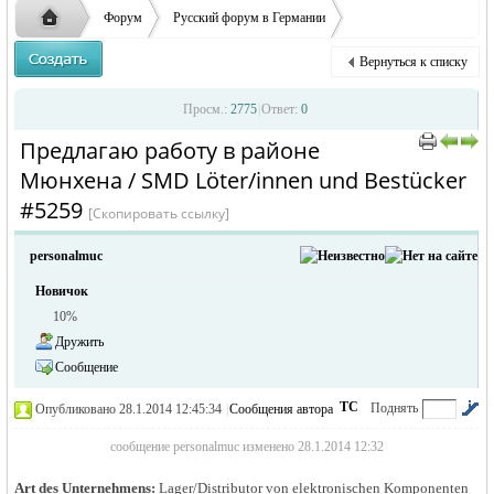
ответственности за содержание размещенных
Форум
Русский форум в Германии
объявлений
Объявления в Германии
Предлагаю работу в Германии
Вернуться к списку
Предлагаю работу в районе Мю ...
Русская
›
›
›
Просм.:
2775
|
Ответ:
0
Предлагаю работу в районе
›
›
Мюнхена / SMD Löter/innen und Bestücker
#5259
[Скопировать ссылку]
personalmuc
Новичок
10%
жизнь и
Дружить
Сообщение
ТС
Поднять
Опубликовано 28.1.2014 12:45:34
|
Сообщения автора
|
по убыванию
сообщение personalmuc изменено 28.1.2014 12:32
Art des Unternehmens:
Lager/Distributor von elektronischen Komponenten