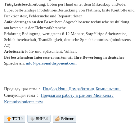
Tätigkeitsbeschreibung:
Löten per Hand unter dem Mikroskop und/oder
Lupe, Selbständige Produktion/Bestückung von Platinen, Erste Kontrolle und
объявления в
Funktionstest, Fehlersuche und Reparaturlöten
Anforderungen an den Bewerber:
Abgeschlossene technische Ausbildung,
am besten aus der Elektronikbranche
Erfahrung Bedingung, wenigstens 6-12 Monate, Sorgfältige Arbeitsweise,
Schichtbereitschaft, Teamfähigkeit, deutsche Sprachkenntnisse (mindestens
A2)
Arbeitszeit:
Früh- und Spätschicht, Vollzeit
Bei bestehendem Interesse erwarten wir Ihre Bewerbung in deutscher
Sprache an:
info@personaldisponent.com
Германии -
Предыдущая тема：
Подбор Нянь,Домработниц,Компаньенш.
Следующая тема：
Предлагаю работу в районе Мюнхена /
Kommissionierer m/w
ТОП
0
ВНИЗ
0
Рейтинг