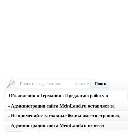
Поиск
Поиск
Объявления в Германии › Предлагаю работу в
Германии
- Администрация сайта MeinLand.ru оставляет за
собой право редактировать объявление, не искажая
- Не применяйте заглавные буквы вместо строчных,
его смысл
последует удаление объявления
- Администрация сайта MeinLand.ru не несет