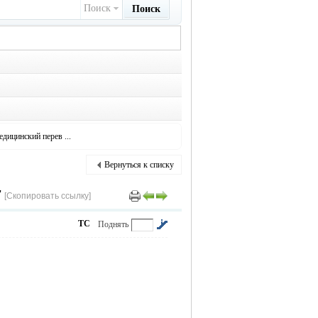
Поиск
Поиск
едицинский перев ...
Вернуться к списку
7
[Скопировать ссылку]
ТС
Поднять