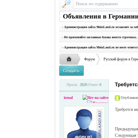
Объявления в Германии
- Администрация сайта MeinLand.ru оставляет за со
- Не применяйте заглавные буквы вместо строчных, 
- Администрация сайта MeinLand.ru не несет ответс
Форум
Русский форум в Гер
Требуетс
Русская
›
›
Просм.:
2826
|
Ответ:
0
irenal
Опубликова
Требуется м
Предыдуща
Следующая