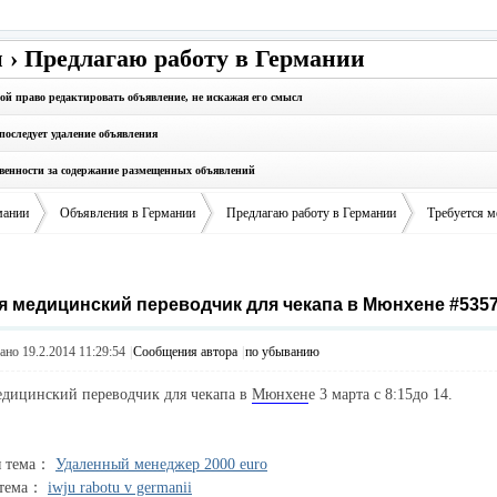
 › Предлагаю работу в Германии
бой право редактировать объявление, не искажая его смысл
последует удаление объявления
твенности за содержание размещенных объявлений
мании
Объявления в Германии
Предлагаю работу в Германии
Требуется м
я медицинский переводчик для чекапа в Мюнхене #535
›
›
›
но 19.2.2014 11:29:54
|
Сообщения автора
|
по убыванию
едицинский переводчик для чекапа в
Мюнхен
е 3 марта с 8:15до 14.
я тема：
Удаленный менеджер 2000 euro
 тема：
iwju rabotu v germanii