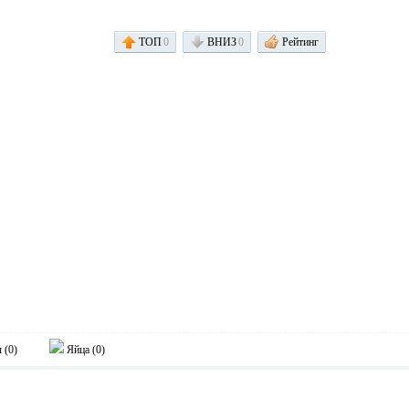
ТОП
0
ВНИЗ
0
Рейтинг
 (
0
)
Яйца (
0
)