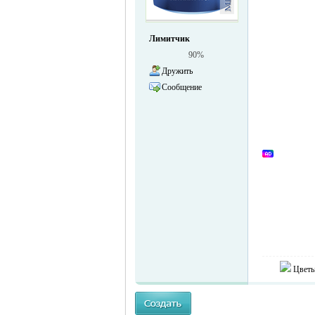
жизнь и
Лимитчик
90%
Дружить
Сообщение
объявления в
Цветы
Германии -