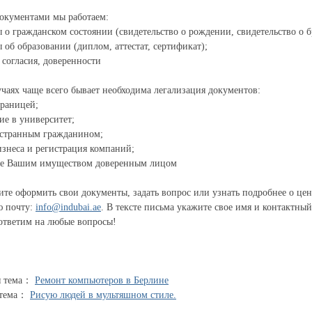
окументами мы работаем:
 о гражданском состоянии (свидетельство о рождении, свидетельство о б
 об образовании (диплом, аттестат, сертификат);
, согласия, доверенности
учаях чаще всего бывает необходима легализация документов:
границей;
ие в университет;
остранным гражданином;
изнеса и регистрация компаний;
ие Вашим имуществом доверенным лицом
ите оформить свои документы, задать вопрос или узнать подробнее о цен
ю почту:
info@indubai.ae
. В тексте письма укажите свое имя и контактны
ответим на любые вопросы!
я тема：
Ремонт компьютеров в Берлине
 тема：
Рисую людей в мультяшном стиле.