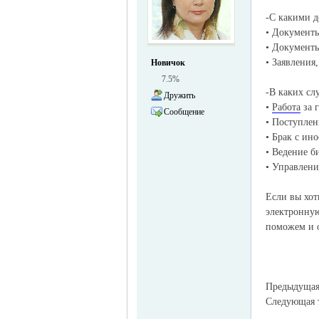
-С какими д
• Документы
жизнь и
• Документы
• Заявления
Новичок
7.5%
-В каких сл
Дружить
•
Работа
за 
Сообщение
• Поступлен
• Брак с ин
• Ведение б
• Управлен
объявления в
Если вы хот
электронну
поможем и 
Предыдуща
Следующая