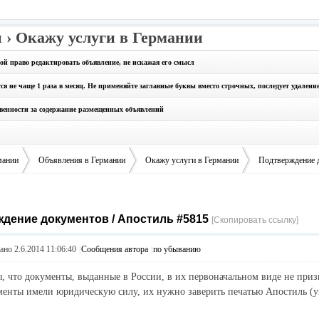
 › Окажу услуги в Германии
бой право редактировать объявление, не искажая его смысл
 не чаще 1 раза в месяц. Не применяйте заглавные буквы вместо строчных, последует удалени
твенности за содержание размещенных объявлений
мании
Объявления в Германии
Окажу услуги в Германии
Подтверждение 
дение документов / Апостиль #5815
›
›
›
[Скопировать ссылку]
но 2.6.2014 11:06:40
|
Сообщения автора
|
по убыванию
ы, что документы, выданные в России, в их первоначальном виде не при
менты имели юридическую силу, их нужно заверить печатью Апостиль (
)