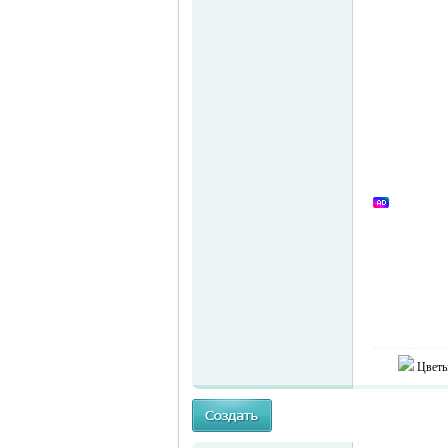
Германии -
MEINLAND.
Цветы
RU