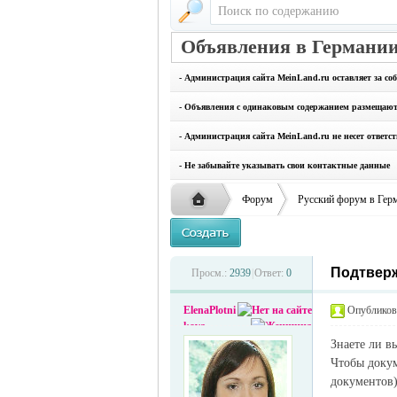
Объявления в Германии
- Администрация сайта MeinLand.ru оставляет за со
- Объявления с одинаковым содержанием размещаются
- Администрация сайта MeinLand.ru не несет ответс
- Не забывайте указывать свои контактные данные
Форум
Русский форум в Гер
Подтверж
Русская
›
›
Просм.:
2939
|
Ответ:
0
ElenaPlotni
Опубликова
kova
Знаете ли в
Чтобы доку
документов