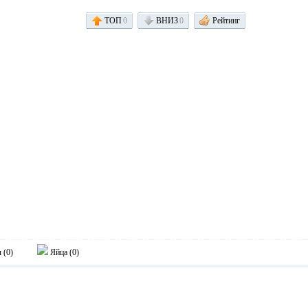
ТОП
0
ВНИЗ
0
Рейтинг
 (
0
)
Яйца (
0
)