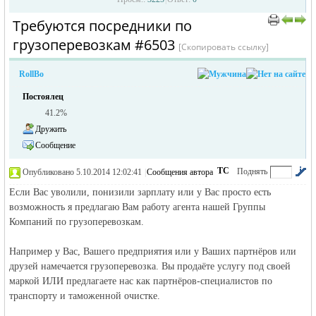
Требуются посредники по
›
›
грузоперевозкам #6503
[Скопировать ссылку]
RollBo
Постоялец
41.2%
Дружить
жизнь и
Сообщение
ТС
Поднять
Опубликовано 5.10.2014 12:02:41
|
Сообщения автора
|
по убыванию
Если Вас уволили, понизили зарплату или у Вас просто есть
возможность я предлагаю Вам работу агента нашей Группы
Компаний по грузоперевозкам.
Например у Вас, Вашего предприятия или у Ваших партнёров или
друзей намечается грузоперевозка. Вы продаёте услугу под своей
маркой ИЛИ предлагаете нас как партнёров-специалистов по
объявления в
транспорту и таможенной очистке.