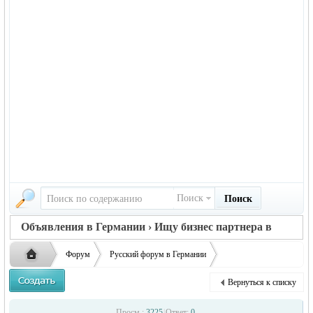
Поиск
Поиск
Объявления в Германии › Ищу бизнес партнера в
Германии
Форум
Русский форум в Германии
Объявления в Германии
Ищу бизнес партнера в Германии
Вернуться к списку
Требуются посредники по грузоперевозкам
Русская
›
›
›
Просм.:
3225
|
Ответ:
0