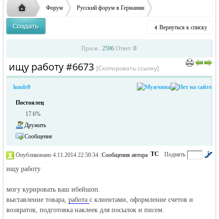
заглавные буквы вместо строчных, последует
ответственности за содержание размещенных
Форум
Русский форум в Германии
удаление объявления
объявлений
Объявления в Германии
Ищу работу в Германии
ищу работу
Вернуться к списку
Русская
›
›
›
Просм.:
2596
|
Ответ:
0
ищу работу #6673
›
›
[Скопировать ссылку]
lundr0
Постоялец
17.6%
Дружить
Сообщение
жизнь и
ТС
Поднять
Опубликовано 4.11.2014 22:50:34
|
Сообщения автора
|
по убыванию
ищу работу
могу курировать ваш ибейшоп.
выставление товара,
работа
с клиентами, оформление счетов и
возвратов, подготовка наклеек для посылок и писем.