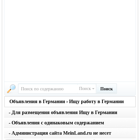
Поиск
Поиск
Объявления в Германии › Ищу работу в Германии
- Для размещения объявления Ищу в Германии
вернуться на главную страницу объявлений
нажмите кнопку создать
- Объявления с одинаковым содержанием
размещаются не чаще 1 раза в месяц. Не применяйте
- Администрация сайта MeinLand.ru не несет