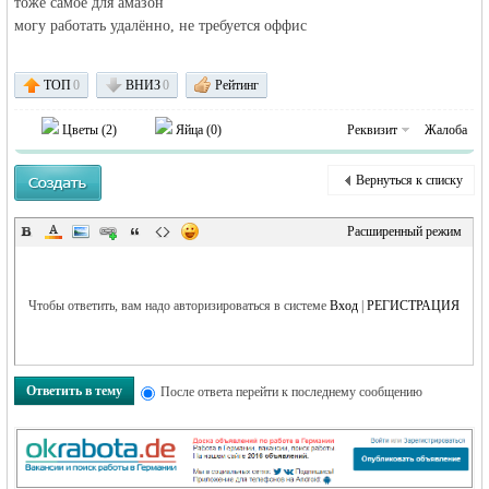
тоже самое для амазон
могу работать удалённо, не требуется оффис
объявления в
ТОП
0
ВНИЗ
0
Рейтинг
Цветы (
2
)
Яйца (
0
)
Реквизит
Жалоба
Вернуться к списку
Расширенный режим
Германии -
Чтобы ответить, вам надо авторизироваться в системе
Вход
|
РЕГИСТРАЦИЯ
Ответить в тему
После ответа перейти к последнему сообщению