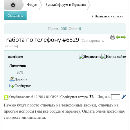
ответственности за содержание размещенных
Форум
Русский форум в Германии
объявлений
Объявления в Германии
Предлагаю работу в Германии
Вернуться к списку
Работа по телефону
Русская
›
›
›
Просм.:
2901
|
Ответ:
0
Работа по телефону #6829
›
›
[Скопировать
ссылку]
maerkinez
Лимитчик
30%
Дружить
Сообщение
жизнь и
ТС
Поднять
Опубликовано 6.12.2014 01:08:26
|
Сообщения автора
|
по убыванию
Нужно будет просто отвечать на телефонные звонки, отвечать на
простые вопросы (мы все обсудим заранее). Оплата очень достойная,
занятость минимальная.