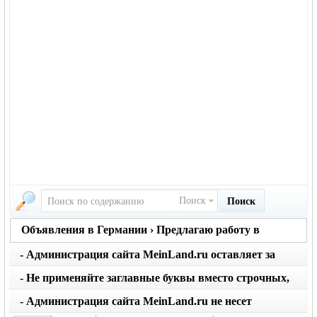
Поиск
Поиск
Объявления в Германии › Предлагаю работу в
Германии
- Администрация сайта MeinLand.ru оставляет за
собой право редактировать объявление, не искажая
- Не применяйте заглавные буквы вместо строчных,
его смысл
последует удаление объявления
- Администрация сайта MeinLand.ru не несет