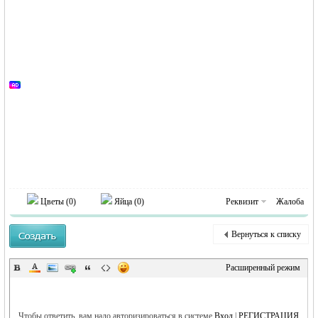
Германии -
Цветы (
0
)
Яйца (
0
)
Реквизит
Жалоба
Вернуться к списку
MEINLAND.
Расширенный режим
Чтобы ответить, вам надо авторизироваться в системе
Вход
|
РЕГИСТРАЦИЯ