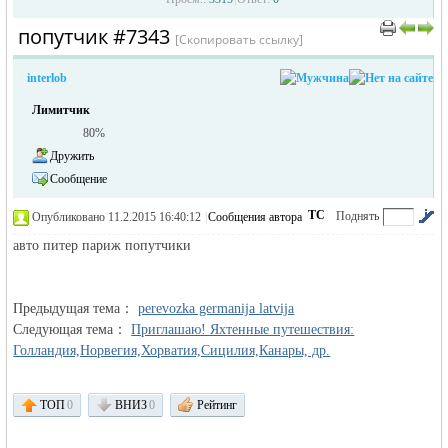
попутчик #7343
›
›
[Скопировать ссылку]
interlob
Лимитчик
80%
Дружить
Сообщение
жизнь и
ТС
Поднять
Опубликовано 11.2.2015 16:40:12
|
Сообщения автора
|
по убыванию
авто питер париж попутчики
Предыдущая тема：
perevozka germanija latvija
Следующая тема：
Приглашаю! Яхтенные путешествия:
Голландия,Норвегия,Хорватия,Сицилия,Канары, др.
объявления в
ТОП
0
ВНИЗ
0
Рейтинг