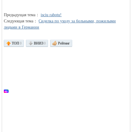
Предыдущая тема：
объявления в
isciu rabotu!
Следующая тема：
Сиделка по уходу за больными, пожилыми
людьми в Германии
ТОП
0
ВНИЗ
0
Рейтинг
Германии -