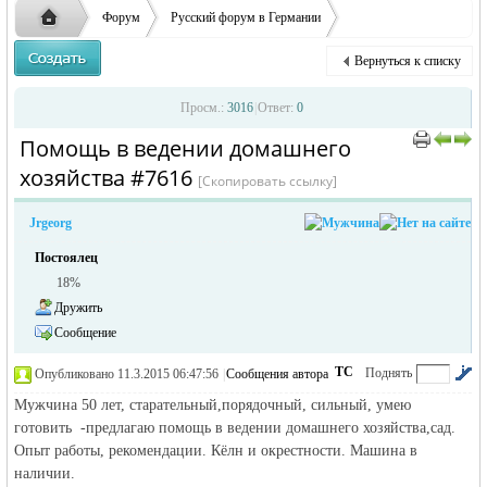
ответственности за содержание размещенных
Форум
Русский форум в Германии
объявлений
Объявления в Германии
Предлагаю работу в Германии
Вернуться к списку
Помощь в ведении домашнего хозяйства
Русская
›
›
›
Просм.:
3016
|
Ответ:
0
Помощь в ведении домашнего
›
›
хозяйства #7616
[Скопировать ссылку]
Jrgeorg
Постоялец
18%
Дружить
жизнь и
Сообщение
ТС
Поднять
Опубликовано 11.3.2015 06:47:56
|
Сообщения автора
|
по убыванию
Мужчина 50 лет, старательный,порядочный, сильный, умею
готовить -предлагаю помощь в ведении домашнего хозяйства,сад.
Опыт работы, рекомендации. Кёлн и окрестности. Машина в
наличии.