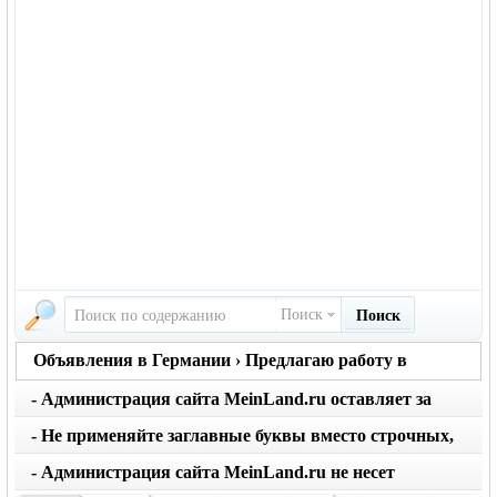
Поиск
Поиск
Объявления в Германии › Предлагаю работу в
Германии
- Администрация сайта MeinLand.ru оставляет за
собой право редактировать объявление, не искажая
- Не применяйте заглавные буквы вместо строчных,
его смысл
последует удаление объявления
- Администрация сайта MeinLand.ru не несет