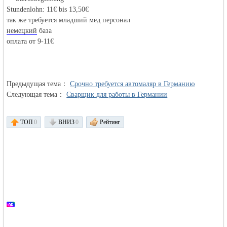
MEINLAND.
Stundenlohn: 11€ bis 13,50€
так же требуется младший мед персонал
немецкий
база
оплата от 9-11€
Предыдущая тема：
Срочно требуется автомаляр в Германию
Следующая тема：
Сварщик для работы в Германии
RU
ТОП
0
ВНИЗ
0
Рейтинг