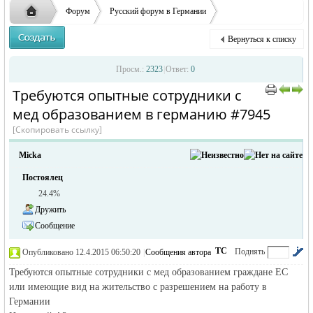
ответственности за содержание размещенных
Форум
Русский форум в Германии
объявлений
Объявления в Германии
Предлагаю работу в Германии
Вернуться к списку
Требуются опытные сотрудник ...
Русская
›
›
›
Просм.:
2323
|
Ответ:
0
Требуются опытные сотрудники с
›
›
мед образованием в германию #7945
[Скопировать ссылку]
Micka
Постоялец
24.4%
жизнь и
Дружить
Сообщение
ТС
Поднять
Опубликовано 12.4.2015 06:50:20
|
Сообщения автора
|
по убыванию
Требуются опытные сотрудники с мед образованием граждане ЕС
или имеющие вид на жительство с разрешением на работу в
Германии