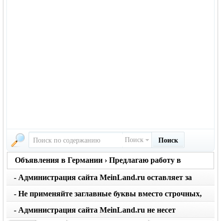
Поиск
Поиск
Объявления в Германии › Предлагаю работу в
Германии
- Администрация сайта MeinLand.ru оставляет за
собой право редактировать объявление, не искажая
- Не применяйте заглавные буквы вместо строчных,
его смысл
последует удаление объявления
- Администрация сайта MeinLand.ru не несет