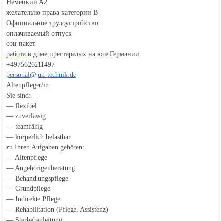
Немецкий А2
желательно права категории В
Официальное трудоустройство
объявления в
оплачиваемый отпуск
соц пакет
работа
в доме престарелых на юге Германии
+4975626211497
personal@jun-technik.de
Altenpfleger/in
Sie sind:
— flexibel
— zuverlässig
Германии -
— teamfähig
— körperlich belastbar
zu Ihren Aufgaben gehören:
— Altenpflege
— Angehörigenberatung
— Behandlungspflege
— Grundpflege
— Indirekte Pflege
— Rehabilitation (Pflege, Assistenz)
— Sterbebegleitung