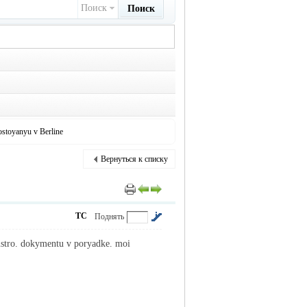
Поиск
Поиск
ostoyanyu v Berline
Вернуться к списку
ТС
Поднять
bustro. dokymentu v poryadke. moi