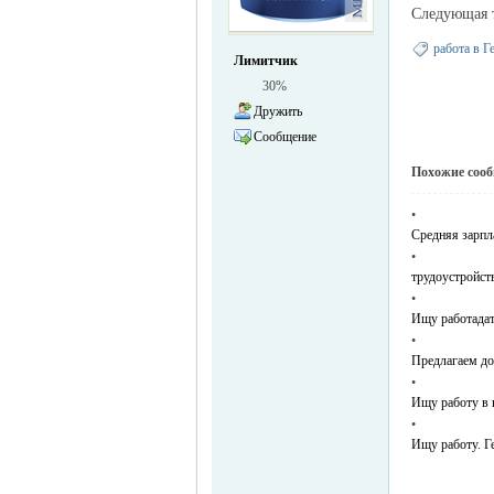
Следующая
жизнь и
работа в Г
Лимитчик
30%
Дружить
Сообщение
Похожие соо
•
Средняя зарпла
объявления в
•
трудоустройст
•
Ищу работадат
•
Предлагаем до
•
Ищу работу в 
•
Ищу работу. Г
Германии -