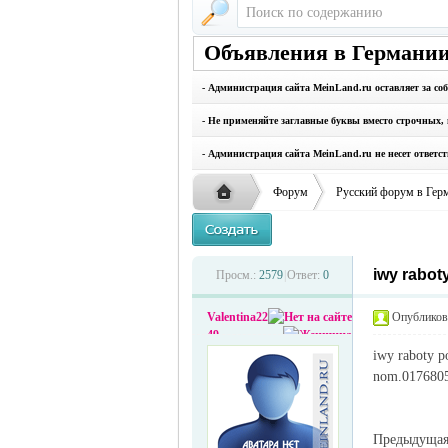
Объявления в Германии
- Администрация сайта MeinLand.ru оставляет за со
- Не применяйте заглавные буквы вместо строчных, 
- Администрация сайта MeinLand.ru не несет ответс
Форум
Русский форум в Гер
iwy rabot
Русская
›
›
Просм.:
2579
|
Ответ:
0
Valentina22
Опубликова
49
iwy raboty p
nom.0176805
Предыдуща