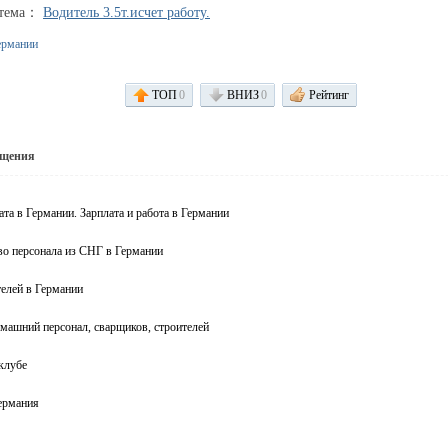
 тема：
Водитель 3.5т.исчет работу.
ермании
ТОП
0
ВНИЗ
0
Рейтинг
бщения
та в Германии. Зарплата и работа в Германии
во персонала из СНГ в Германии
елей в Германии
машний персонал, сварщиков, строителей
клубе
ермания