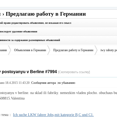
 › Предлагаю работу в Германии
бой право редактировать объявление, не искажая его смысл
последует удаление объявления
твенности за содержание размещенных объявлений
мании
Объявления в Германии
Предлагаю работу в Германии
iwy raboty p
y postoyanyu v Berline #7994
›
›
›
[Скопировать ссылку]
но 18.4.2015 11:43:20
|
Сообщения автора
|
по убыванию
ostoyanyu v berline. na sklad ili fabriky. nemezkim vladeu plocho. obuchaus 
08815.Valentina
я тема：
Ich suche LKW fahrer Jobs,mit kategorie B,C und C1.