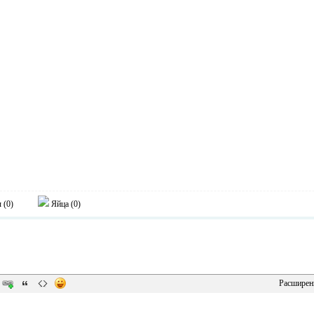
 (
0
)
Яйца (
0
)
Расширен